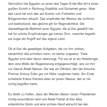
Vermutlich hat Ägypten an jenen drei Tagen Ende Mai 2014 einen
großen Schritt in Richtung Stabilität und Sicherheit getan. Aber
das Land hat sich das auf Kosten von Freiheiten und
Bürgerrechten erkauft. Das empfindet der Westen als schlimm
und bedrückend, das gleiche gilt für Regimekritiker. Die
überwältigende Mehrheit jener Ägypter, die al-Sisi gewählt hat,
hat für solche Empfindungen gar keinen Sinn, mancher begreift
sie sogar als Angriff auf das eigene Land.
Ob al-Sisi die gewaltigen Aufgaben, die vor ihm stehen,
tatsächlich alle schultern kann, ist bisher ungewiss. Viele
Ägypter sind aber davon überzeugt. Für sie ist er ein Heilsbringer,
dem eine Welle der Begeisterung entgegenschlägt, wie vor ihm
nur Gamal Abdel Nasser. Der war ein Diktator, den der britsche
Premier Antony Eden gar mit Hitler verglichen hatte. Am Ende
scheiterte Edens Karriere eben an jenem Nasser, den er nie
richtig begriffen hatte.
Es bleibt zu hoffen, dass der Westen diesen neuen Präsidenten
richtig einschätzen wird und Abdel Fattah al-Sisi alles
erdenkliche Glück und eine sichere Hand wünscht bei den