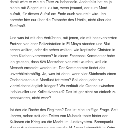
damit wäre er wie ein Täter zu behandeln. Jedenfalls hat es ja
nichts mit Siegerjustiz zu tun, wenn jemand, der zum Mord
aufruft, für diesen Aufruf am Ende auch verurteilt wird. Ich
spreche hier nur über die Tatsache des Urteils, nicht über das
Strafmaß.
Und was ist mit den Verführten, mit jenen, die mit hassverzerrten
Fratzen vor jener Polizeistation in El Minya standen und Blut
sehen wollten, oder die sehen wollten, wie koptische Christen in
ihren Kirchen verbrennen? In einem Facebook-Kommentar habe
ich gelesen, dass 529 Menschen verurteilt wurden, weil ein
Mensch ermordet worden ist. Der Kommentator findet das
unverhältnismäßig. Ja, was ist denn, wenn vier Skinheads einen
Obdachlosen aus Mordlust tottreten? Soll dann jeder nur
viertellebenslänglich kriegen? Wo verläuft die Grenze zwischen
individueller und Kollektivschuld? Das ist gar nicht so einfach zu
beantworten, nicht wahr?
Ist das die Rache des Regimes? Das ist eine knifflige Frage. Seit
Jahren, schon seit den Zeiten von Mubarak tobte hinter den
Kulissen ein Krieg um die Macht im Justizsystem. Brennpunkt
dieser Auseinandersetzung war die Al-Ahzar-Universität in Kairo.