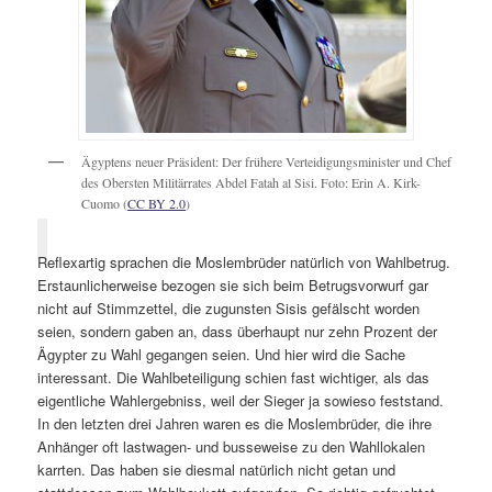
Ägyptens neuer Präsident: Der frühere Verteidigungsminister und Chef
des Obersten Militärrates Abdel Fatah al Sisi. Foto: Erin A. Kirk-
Cuomo (
CC BY 2.0
)
Reflexartig sprachen die Moslembrüder natürlich von Wahlbetrug.
Erstaunlicherweise bezogen sie sich beim Betrugsvorwurf gar
nicht auf Stimmzettel, die zugunsten Sisis gefälscht worden
seien, sondern gaben an, dass überhaupt nur zehn Prozent der
Ägypter zu Wahl gegangen seien. Und hier wird die Sache
interessant. Die Wahlbeteiligung schien fast wichtiger, als das
eigentliche Wahlergebniss, weil der Sieger ja sowieso feststand.
In den letzten drei Jahren waren es die Moslembrüder, die ihre
Anhänger oft lastwagen- und busseweise zu den Wahllokalen
karrten. Das haben sie diesmal natürlich nicht getan und