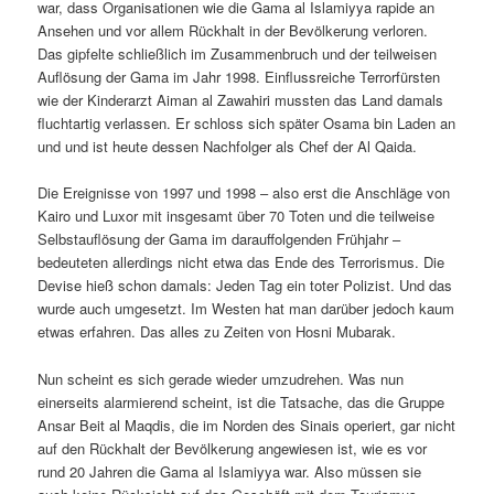
war, dass Organisationen wie die Gama al Islamiyya rapide an
Ansehen und vor allem Rückhalt in der Bevölkerung verloren.
Das gipfelte schließlich im Zusammenbruch und der teilweisen
Auflösung der Gama im Jahr 1998. Einflussreiche Terrorfürsten
wie der Kinderarzt Aiman al Zawahiri mussten das Land damals
fluchtartig verlassen. Er schloss sich später Osama bin Laden an
und und ist heute dessen Nachfolger als Chef der Al Qaida.
Die Ereignisse von 1997 und 1998 – also erst die Anschläge von
Kairo und Luxor mit insgesamt über 70 Toten und die teilweise
Selbstauflösung der Gama im darauffolgenden Frühjahr –
bedeuteten allerdings nicht etwa das Ende des Terrorismus. Die
Devise hieß schon damals: Jeden Tag ein toter Polizist. Und das
wurde auch umgesetzt. Im Westen hat man darüber jedoch kaum
etwas erfahren. Das alles zu Zeiten von Hosni Mubarak.
Nun scheint es sich gerade wieder umzudrehen. Was nun
einerseits alarmierend scheint, ist die Tatsache, das die Gruppe
Ansar Beit al Maqdis, die im Norden des Sinais operiert, gar nicht
auf den Rückhalt der Bevölkerung angewiesen ist, wie es vor
rund 20 Jahren die Gama al Islamiyya war. Also müssen sie