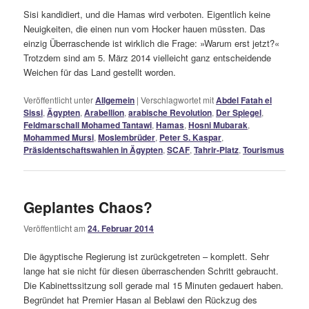
Sisi kandidiert, und die Hamas wird verboten. Eigentlich keine
Neuigkeiten, die einen nun vom Hocker hauen müssten. Das
einzig Überraschende ist wirklich die Frage: »Warum erst jetzt?«
Trotzdem sind am 5. März 2014 vielleicht ganz entscheidende
Weichen für das Land gestellt worden.
Veröffentlicht unter
Allgemein
|
Verschlagwortet mit
Abdel Fatah el
Sissi
,
Ägypten
,
Arabellion
,
arabische Revolution
,
Der Spiegel
,
Feldmarschall Mohamed Tantawi
,
Hamas
,
Hosni Mubarak
,
Mohammed Mursi
,
Moslembrüder
,
Peter S. Kaspar
,
Präsidentschaftswahlen in Ägypten
,
SCAF
,
Tahrir-Platz
,
Tourismus
Geplantes Chaos?
Veröffentlicht am
24. Februar 2014
Die ägyptische Regierung ist zurückgetreten – komplett. Sehr
lange hat sie nicht für diesen überraschenden Schritt gebraucht.
Die Kabinettssitzung soll gerade mal 15 Minuten gedauert haben.
Begründet hat Premier Hasan al Beblawi den Rückzug des