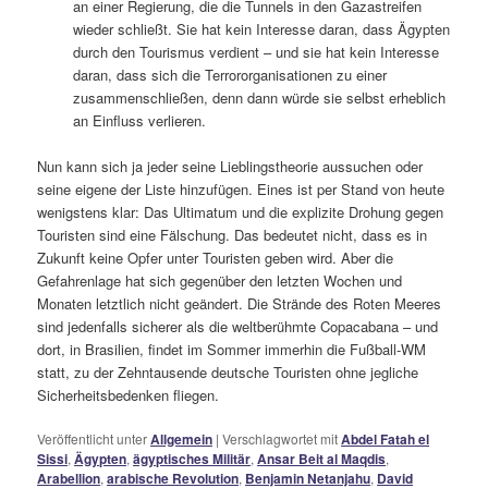
an einer Regierung, die die Tunnels in den Gazastreifen
wieder schließt. Sie hat kein Interesse daran, dass Ägypten
durch den Tourismus verdient – und sie hat kein Interesse
daran, dass sich die Terrororganisationen zu einer
zusammenschließen, denn dann würde sie selbst erheblich
an Einfluss verlieren.
Nun kann sich ja jeder seine Lieblingstheorie aussuchen oder
seine eigene der Liste hinzufügen. Eines ist per Stand von heute
wenigstens klar: Das Ultimatum und die explizite Drohung gegen
Touristen sind eine Fälschung. Das bedeutet nicht, dass es in
Zukunft keine Opfer unter Touristen geben wird. Aber die
Gefahrenlage hat sich gegenüber den letzten Wochen und
Monaten letztlich nicht geändert. Die Strände des Roten Meeres
sind jedenfalls sicherer als die weltberühmte Copacabana – und
dort, in Brasilien, findet im Sommer immerhin die Fußball-WM
statt, zu der Zehntausende deutsche Touristen ohne jegliche
Sicherheitsbedenken fliegen.
Veröffentlicht unter
Allgemein
|
Verschlagwortet mit
Abdel Fatah el
Sissi
,
Ägypten
,
ägyptisches Militär
,
Ansar Beit al Maqdis
,
Arabellion
,
arabische Revolution
,
Benjamin Netanjahu
,
David