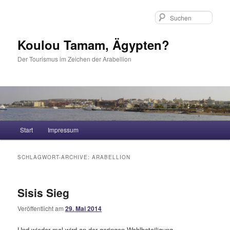
Such
Koulou Tamam, Ägypten?
Der Tourismus im Zeichen der Arabellion
Hauptmenü
Start
Impressum
Zum Inhalt wechseln
Zum sekundären Inhalt wechseln
SCHLAGWORT-ARCHIVE:
ARABELLION
Sisis Sieg
Veröffentlicht am
29. Mai 2014
Und wieder mal wird an der geringen Wahlbeteiligung