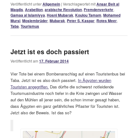
Veröffentlicht unter
Allgemein
|
Verschlagwortet mit
Ansar Beit al
Maqdis
,
Arabellion
,
arabische Revolution
,
Fremdenverkehr
,
Gamaa al Islamiyya
,
Hosni Mubarak
,
Koulou Tamam
,
Mohamed
Mursi
,
Moslembrüder
,
Mubarak
,
Peter S. Kaspar
,
Rotes Meer
,
Taba
,
Tourismus
Jetzt ist es doch passiert
Veröffentlicht am
17. Februar 2014
Vier Tote bei einem Bombenanschlag auf einen Touristenbus bei
Taba. Jetzt ist es also doch passiert.
In Ägypten wurden
Touristen angegriffen.
Das dürfte die schwerst notleidende
Tourismusindustrie noch tiefer in die Knie zwingen und Wasser
auf den Mühlen all jener sein, die schon immer gesagt haben,
dass Ägypten ein ganz gefährliches Pflaster für Touristen ist.
Jetzt also der Beweis. Ist das so?