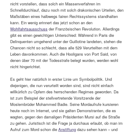
nicht vorstellen, dass solch ein Massenverfahren im
Schnelldurchlauf, dazu noch mit solch drakonischen Urteilen, den
Maßstäben eines halbwegs fairen Rechtssystems standhalten
kann. Ein wenig erinnert das jetzt schon an den
Wohlfahrtsausschuss
der Französischen Revolution. Allerdings
gibt es einen gewichtigen Unterschied: Während in Paris die
Delinquenten umgehend unter der Guillotine landeten, stehen die
Chancen nicht so schlecht, dass alle 529 Verurteilten mit dem
Leben davonkommen. Auch die Hooligans von Port Said, von
denen über 70 mit der Todesstrafe belegt wurden, werden wohl
nicht hingerichtet.
Es geht hier natürlich in erster Linie um Symbolpolitik. Und
diejenigen, die nun verurteilt worden sind, sind nicht einfach
willkürlich zu Opfern des herrschenden Regimes geworden. Da
ist zum Beispiel der stellvertretende Vorsitzende der
Moslembrüder Mohammed Badie. Seine Mordaufrufe kursieren
heute noch im Internet, und sie galten Demonstranten, die es
wagten, gegen den damaligen Präsidenten Mursi auf die Straße
zu gehen. Juristisch ist die Frage ja durchaus erlaubt, ob man im
Aufruf zum Mord schon die
Anstiftung
dazu sehen kann – und