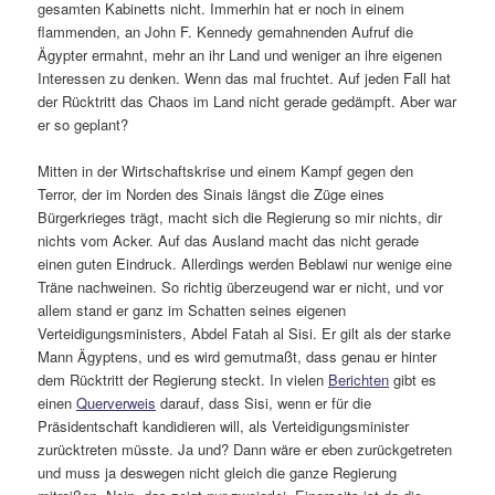
gesamten Kabinetts nicht. Immerhin hat er noch in einem
flammenden, an John F. Kennedy gemahnenden Aufruf die
Ägypter ermahnt, mehr an ihr Land und weniger an ihre eigenen
Interessen zu denken. Wenn das mal fruchtet. Auf jeden Fall hat
der Rücktritt das Chaos im Land nicht gerade gedämpft. Aber war
er so geplant?
Mitten in der Wirtschaftskrise und einem Kampf gegen den
Terror, der im Norden des Sinais längst die Züge eines
Bürgerkrieges trägt, macht sich die Regierung so mir nichts, dir
nichts vom Acker. Auf das Ausland macht das nicht gerade
einen guten Eindruck. Allerdings werden Beblawi nur wenige eine
Träne nachweinen. So richtig überzeugend war er nicht, und vor
allem stand er ganz im Schatten seines eigenen
Verteidigungsministers, Abdel Fatah al Sisi. Er gilt als der starke
Mann Ägyptens, und es wird gemutmaßt, dass genau er hinter
dem Rücktritt der Regierung steckt. In vielen
Berichten
gibt es
einen
Querverweis
darauf, dass Sisi, wenn er für die
Präsidentschaft kandidieren will, als Verteidigungsminister
zurücktreten müsste. Ja und? Dann wäre er eben zurückgetreten
und muss ja deswegen nicht gleich die ganze Regierung