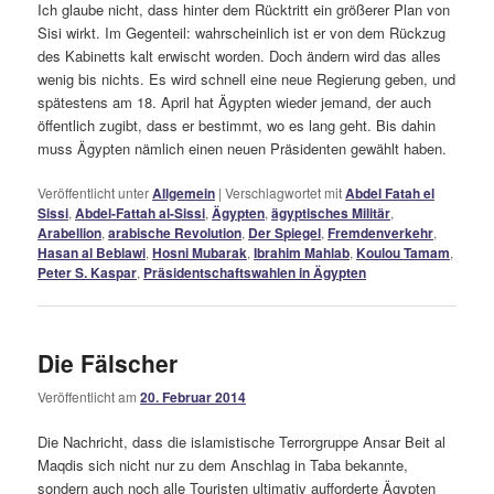
Ich glaube nicht, dass hinter dem Rücktritt ein größerer Plan von
Sisi wirkt. Im Gegenteil: wahrscheinlich ist er von dem Rückzug
des Kabinetts kalt erwischt worden. Doch ändern wird das alles
wenig bis nichts. Es wird schnell eine neue Regierung geben, und
spätestens am 18. April hat Ägypten wieder jemand, der auch
öffentlich zugibt, dass er bestimmt, wo es lang geht. Bis dahin
muss Ägypten nämlich einen neuen Präsidenten gewählt haben.
Veröffentlicht unter
Allgemein
|
Verschlagwortet mit
Abdel Fatah el
Sissi
,
Abdel-Fattah al-Sissi
,
Ägypten
,
ägyptisches Militär
,
Arabellion
,
arabische Revolution
,
Der Spiegel
,
Fremdenverkehr
,
Hasan al Beblawi
,
Hosni Mubarak
,
Ibrahim Mahlab
,
Koulou Tamam
,
Peter S. Kaspar
,
Präsidentschaftswahlen in Ägypten
Die Fälscher
Veröffentlicht am
20. Februar 2014
Die Nachricht, dass die islamistische Terrorgruppe Ansar Beit al
Maqdis sich nicht nur zu dem Anschlag in Taba bekannte,
sondern auch noch alle Touristen ultimativ aufforderte Ägypten