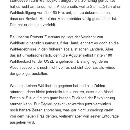
stattdessen zum Wahlboykott aufgerufen. So richtig gefruchtet
hat es wohl am Ende nicht. Andererseits wollte Sisi natürlich eine
Wahlbeteiligung von über 50 Prozent, um zu dokumentieren,
dass der Boykott-Aufruf der Moslembrüder völlig gescheitert ist.
Das hat er deutlich verfehlt.
Bei über 90 Prozent Zustimmung liegt der Verdacht von
Wahlbetrug natürlich immer auf der Hand, erinnert es doch an die
Wahlergebnisse in den früheren sozialistischen Ländern. Aber
das ist unwahrscheinlich, denn die Ägypter selbst hatten 190
Wahlbeobachter der OSZE angefordert. Bislang liegt deren
Abschlussbericht noch nicht vor, es scheint aber so, als würde
der ganz gut ausfallen.
Wenn es keinen Wahlbetrug gegeben hat und alle Zahlen
stimmen, dann bleibt jedenfalls festzuhalten, dass sich Abdel
Fattah al-Sisi auf einen ganz breiten Rückhalt der Bevölkerung
stützen kann. Für Regierungskritiker werden jetzt vermutlich
noch härtere Zeiten anbrechen, was gar nicht unbedingt direkt
von dem neuen Präsidenten, vielmehr aber von seiner Entourage
ausgehen wird.