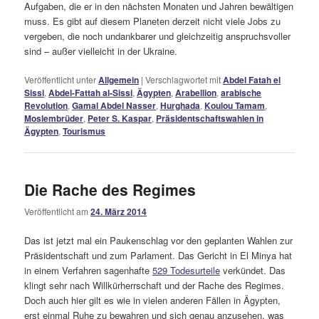
Aufgaben, die er in den nächsten Monaten und Jahren bewältigen
muss. Es gibt auf diesem Planeten derzeit nicht viele Jobs zu
vergeben, die noch undankbarer und gleichzeitig anspruchsvoller
sind – außer vielleicht in der Ukraine.
Veröffentlicht unter
Allgemein
|
Verschlagwortet mit
Abdel Fatah el
Sissi
,
Abdel-Fattah al-Sissi
,
Ägypten
,
Arabellion
,
arabische
Revolution
,
Gamal Abdel Nasser
,
Hurghada
,
Koulou Tamam
,
Moslembrüder
,
Peter S. Kaspar
,
Präsidentschaftswahlen in
Ägypten
,
Tourismus
Die Rache des Regimes
Veröffentlicht am
24. März 2014
Das ist jetzt mal ein Paukenschlag vor den geplanten Wahlen zur
Präsidentschaft und zum Parlament. Das Gericht in El Minya hat
in einem Verfahren sagenhafte
529 Todesurteile
verkündet. Das
klingt sehr nach Willkürherrschaft und der Rache des Regimes.
Doch auch hier gilt es wie in vielen anderen Fällen in Ägypten,
erst einmal Ruhe zu bewahren und sich genau anzusehen, was