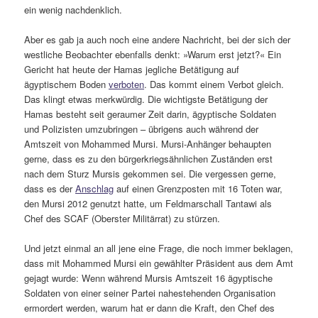
ein wenig nachdenklich.
Aber es gab ja auch noch eine andere Nachricht, bei der sich der
westliche Beobachter ebenfalls denkt: »Warum erst jetzt?« Ein
Gericht hat heute der Hamas jegliche Betätigung auf
ägyptischem Boden
verboten
. Das kommt einem Verbot gleich.
Das klingt etwas merkwürdig. Die wichtigste Betätigung der
Hamas besteht seit geraumer Zeit darin, ägyptische Soldaten
und Polizisten umzubringen – übrigens auch während der
Amtszeit von Mohammed Mursi. Mursi-Anhänger behaupten
gerne, dass es zu den bürgerkriegsähnlichen Zuständen erst
nach dem Sturz Mursis gekommen sei. Die vergessen gerne,
dass es der
Anschlag
auf einen Grenzposten mit 16 Toten war,
den Mursi 2012 genutzt hatte, um Feldmarschall Tantawi als
Chef des SCAF (Oberster Militärrat) zu stürzen.
Und jetzt einmal an all jene eine Frage, die noch immer beklagen,
dass mit Mohammed Mursi ein gewählter Präsident aus dem Amt
gejagt wurde: Wenn während Mursis Amtszeit 16 ägyptische
Soldaten von einer seiner Partei nahestehenden Organisation
ermordert werden, warum hat er dann die Kraft, den Chef des