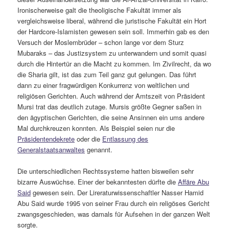
Ironischerweise galt die theoligische Fakultät immer als
vergleichsweise liberal, während die juristische Fakultät ein Hort
der Hardcore-Islamisten gewesen sein soll. Immerhin gab es den
Versuch der Moslembrüder – schon lange vor dem Sturz
Mubaraks – das Justizsystem zu unterwandern und somit quasi
durch die Hintertür an die Macht zu kommen. Im Zivilrecht, da wo
die Sharia gilt, ist das zum Teil ganz gut gelungen. Das führt
dann zu einer fragwürdigen Konkurrenz von weltlichen und
religiösen Gerichten. Auch während der Amtszeit von Präsident
Mursi trat das deutlich zutage. Mursis größte Gegner saßen in
den ägyptischen Gerichten, die seine Ansinnen ein ums andere
Mal durchkreuzen konnten. Als Beispiel seien nur die
Präsidentendekrete
oder die
Entlassung des
Generalstaatsanwaltes
genannt.
Die unterschiedlichen Rechtssysteme hatten bisweilen sehr
bizarre Auswüchse. Einer der bekanntesten dürfte die
Affäre Abu
Said
gewesen sein. Der Lireraturwissenschaftler Nasser Hamid
Abu Said wurde 1995 von seiner Frau durch ein religöses Gericht
zwangsgeschieden, was damals für Aufsehen in der ganzen Welt
sorgte.