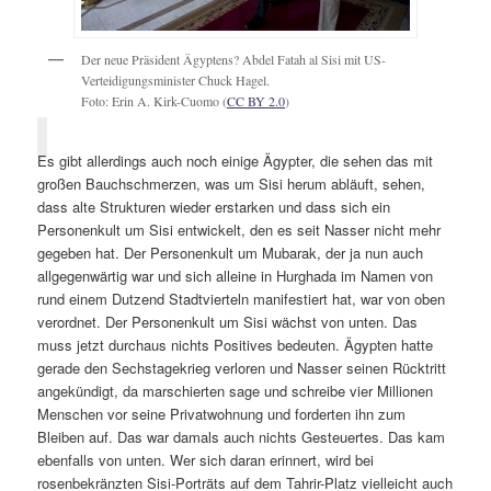
Der neue Präsident Ägyptens? Abdel Fatah al Sisi mit US-
Verteidigungsminister Chuck Hagel.
Foto: Erin A. Kirk-Cuomo (
CC BY 2.0
)
Es gibt allerdings auch noch einige Ägypter, die sehen das mit
großen Bauchschmerzen, was um Sisi herum abläuft, sehen,
dass alte Strukturen wieder erstarken und dass sich ein
Personenkult um Sisi entwickelt, den es seit Nasser nicht mehr
gegeben hat. Der Personenkult um Mubarak, der ja nun auch
allgegenwärtig war und sich alleine in Hurghada im Namen von
rund einem Dutzend Stadtvierteln manifestiert hat, war von oben
verordnet. Der Personenkult um Sisi wächst von unten. Das
muss jetzt durchaus nichts Positives bedeuten. Ägypten hatte
gerade den Sechstagekrieg verloren und Nasser seinen Rücktritt
angekündigt, da marschierten sage und schreibe vier Millionen
Menschen vor seine Privatwohnung und forderten ihn zum
Bleiben auf. Das war damals auch nichts Gesteuertes. Das kam
ebenfalls von unten. Wer sich daran erinnert, wird bei
rosenbekränzten Sisi-Porträts auf dem Tahrir-Platz vielleicht auch