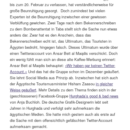
bis zum 20. Februar zu verlassen, hat verständlicherweise für
große Beunruhigung gesorgt. Doch zumindest bei vielen
Experten ist die Beunruhigung inzwischen einer gewissen
Verblüffung gewichen. Zwei Tage nach dem Bekennerschreiben
zu dem Bombenattentat in Taba stellt sich die Sache nun etwas
anders dar. Zwar hat es den Anschein, dass das
Bekennerschreiben echt ist, das Ultimatum, das Touristen in
Ägypten bedroht, hingegen falsch. Dieses Ultimatum wurde über
einen Twitteraccount von Ansar Beit al Maqdis verschickt. Doch
ein wenig fühlt man sich an diese alte Kaffee-Werbung erinnert:
Ansar Beit al Maqdis behauptet:
»Wir haben gar keinen Twitter-
Account.«
Und das hat die Gruppe schon im Dezember geäußert.
Sie lehnt Social Media aus Prinzip ab. Inzwischen hat sich auch
der Ägyptische Tourismusminister Hisham Zaasou
in gleicher
Weise geäußert
. Mehr Details zu dem Thema finden sich in der
(geschlossenen) Facebook-Gruppe
Hurghada’s good & bad news
von Anja Buchloh. Die deutsche Grafik-Designerin lebt seit
Jahren in Hurghada und verfolgt sehr aufmerksam die
ägyptischen Medien. Sie hatte mich gestern auch als erste auf
die Sache mit dem offensichtlich gefälschten Twitter-Account
aufmerksam gemacht.