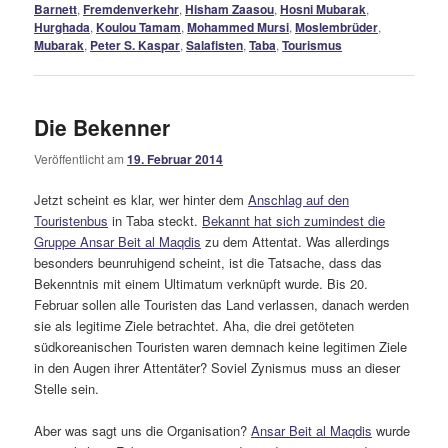
Barnett
,
Fremdenverkehr
,
Hisham Zaasou
,
Hosni Mubarak
,
Hurghada
,
Koulou Tamam
,
Mohammed Mursi
,
Moslembrüder
,
Mubarak
,
Peter S. Kaspar
,
Salafisten
,
Taba
,
Tourismus
Die Bekenner
Veröffentlicht am
19. Februar 2014
Jetzt scheint es klar, wer hinter dem
Anschlag auf den
Touristenbus
in Taba steckt.
Bekannt hat sich zumindest die
Gruppe Ansar Beit al Maqdis
zu dem Attentat. Was allerdings
besonders beunruhigend scheint, ist die Tatsache, dass das
Bekenntnis mit einem Ultimatum verknüpft wurde. Bis 20.
Februar sollen alle Touristen das Land verlassen, danach werden
sie als legitime Ziele betrachtet. Aha, die drei getöteten
südkoreanischen Touristen waren demnach keine legitimen Ziele
in den Augen ihrer Attentäter? Soviel Zynismus muss an dieser
Stelle sein.
Aber was sagt uns die Organisation?
Ansar Beit al Maqdis
wurde