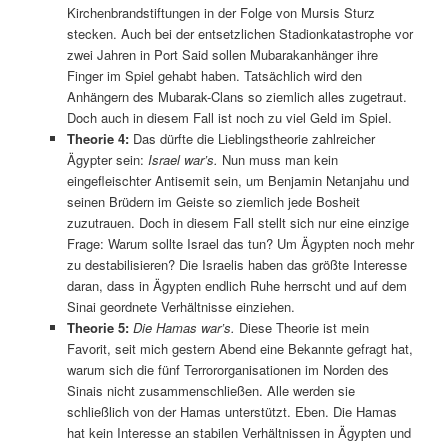
Kirchenbrandstiftungen in der Folge von Mursis Sturz
stecken. Auch bei der entsetzlichen Stadionkatastrophe vor
zwei Jahren in Port Said sollen Mubarakanhänger ihre
Finger im Spiel gehabt haben. Tatsächlich wird den
Anhängern des Mubarak-Clans so ziemlich alles zugetraut.
Doch auch in diesem Fall ist noch zu viel Geld im Spiel.
Theorie 4:
Das dürfte die Lieblingstheorie zahlreicher
Ägypter sein:
Israel war’s.
Nun muss man kein
eingefleischter Antisemit sein, um Benjamin Netanjahu und
seinen Brüdern im Geiste so ziemlich jede Bosheit
zuzutrauen. Doch in diesem Fall stellt sich nur eine einzige
Frage: Warum sollte Israel das tun? Um Ägypten noch mehr
zu destabilisieren? Die Israelis haben das größte Interesse
daran, dass in Ägypten endlich Ruhe herrscht und auf dem
Sinai geordnete Verhältnisse einziehen.
Theorie 5:
Die Hamas war’s.
Diese Theorie ist mein
Favorit, seit mich gestern Abend eine Bekannte gefragt hat,
warum sich die fünf Terrororganisationen im Norden des
Sinais nicht zusammenschließen. Alle werden sie
schließlich von der Hamas unterstützt. Eben. Die Hamas
hat kein Interesse an stabilen Verhältnissen in Ägypten und