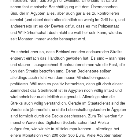
mitreißen. Nein, das zeigt nur zweierlei. Einerseits ist da die
schon fast manische Beschäftigung mit dem Übermenschen
Sisi, der in Ägypten alles, aber auch gar alles zu kontrollieren
scheint (und dabei doch offensichtlich so wenig im Griff hat), und
andererseits ist es der Beweis dafür, dass es mit Polizeistaat
und Willkürherrschaft doch nicht so weit her sein kann, wie das
seit Monaten immer wieder behauptet wird.
Es scheint eher so, dass Beblawi von den andauernden Streiks
entnervt einfach das Handtuch geworfen hat. Es sind – man höre
und staune – ausgerechnet Staatsunternehmen wie die Post, die
von den Streiks betroffen sind. Deren Bedienstete sollten
allerdings auch nicht von dem neuen Mindestlohngesetz
profitieren. Will man es positiv betrachten, dann gilt doch eines:
Zumindest das Streikrecht ist in Ägypten noch völlig intakt und
wird scheinbar auch leidlich ausgenutzt. Allerdings sind die
Streiks auch völlig verständlich. Gerade im Staatsdienst sind die
Verdienste jämmerlich, und die Lebenshaltungskosten in Ägypten
sind förmlich durch die Decke geschossen. Zum Teil werden für
manche Waren des täglichen Bedarfs schon fast Preise
aufgerufen, wie wir sie in Mitteleuropa kennen – allerdings bei
einem Monatslohn von 200 oder 300 Euro. Viele Ägypter haben