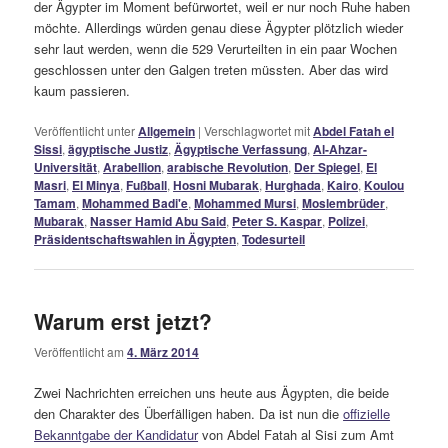
der Ägypter im Moment befürwortet, weil er nur noch Ruhe haben
möchte. Allerdings würden genau diese Ägypter plötzlich wieder
sehr laut werden, wenn die 529 Verurteilten in ein paar Wochen
geschlossen unter den Galgen treten müssten. Aber das wird
kaum passieren.
Veröffentlicht unter
Allgemein
|
Verschlagwortet mit
Abdel Fatah el
Sissi
,
ägyptische Justiz
,
Ägyptische Verfassung
,
Al-Ahzar-
Universität
,
Arabellion
,
arabische Revolution
,
Der Spiegel
,
El
Masri
,
El Minya
,
Fußball
,
Hosni Mubarak
,
Hurghada
,
Kairo
,
Koulou
Tamam
,
Mohammed Badi'e
,
Mohammed Mursi
,
Moslembrüder
,
Mubarak
,
Nasser Hamid Abu Said
,
Peter S. Kaspar
,
Polizei
,
Präsidentschaftswahlen in Ägypten
,
Todesurteil
Warum erst jetzt?
Veröffentlicht am
4. März 2014
Zwei Nachrichten erreichen uns heute aus Ägypten, die beide
den Charakter des Überfälligen haben. Da ist nun die
offizielle
Bekanntgabe der Kandidatur
von Abdel Fatah al Sisi zum Amt