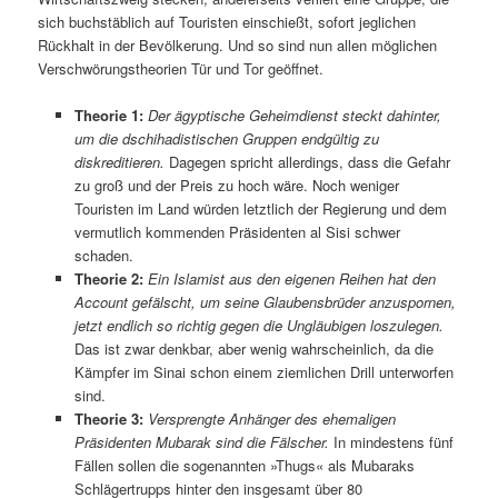
sich buchstäblich auf Touristen einschießt, sofort jeglichen
Rückhalt in der Bevölkerung. Und so sind nun allen möglichen
Verschwörungstheorien Tür und Tor geöffnet.
Theorie 1:
Der ägyptische Geheimdienst steckt dahinter,
um die dschihadistischen Gruppen endgültig zu
diskreditieren.
Dagegen spricht allerdings, dass die Gefahr
zu groß und der Preis zu hoch wäre. Noch weniger
Touristen im Land würden letztlich der Regierung und dem
vermutlich kommenden Präsidenten al Sisi schwer
schaden.
Theorie 2:
Ein Islamist aus den eigenen Reihen hat den
Account gefälscht, um seine Glaubensbrüder anzuspornen,
jetzt endlich so richtig gegen die Ungläubigen loszulegen.
Das ist zwar denkbar, aber wenig wahrscheinlich, da die
Kämpfer im Sinai schon einem ziemlichen Drill unterworfen
sind.
Theorie 3:
Versprengte Anhänger des ehemaligen
Präsidenten Mubarak sind die Fälscher.
In mindestens fünf
Fällen sollen die sogenannten »Thugs« als Mubaraks
Schlägertrupps hinter den insgesamt über 80