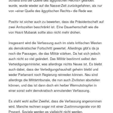
Scharia sind
die
Quelle des ägyptischen Rechts« geändert
wurde, wurde wieder auf die Nasser-Zeit zurückgefahren, als nur
von »einer Quelle des ägyptischen Rechts« die Rede war.
Positiv ist sicher auch zu bewerten, dass die Präsidentschaft auf
zwei Amtszeiten beschränkt ist. Eine Dauerherrschaft wie die
von Hosni Mubarak sollte also nicht mehr drohen.
Insgesamt wird die Verfassung auch im stets kritischen Westen
als demokratischer Fortschritt gewertet. Allerdings gibt’s da ja
noch die Passagen, die das Militär stärken. Da hat sich jedoch
auch nicht so viel geändert. Das Militär bestimmt selbst den
Verteidigungsminister, was allerdings nichts Neues ist. Es bleibt
auch dabei, dass der Vertedigungshaushalt geheim bleibt und
weder Parlament noch Regierung reinreden können. Neu sind
allerdings die Militärtribunale, die nun auch Zivilisten aburteilen
können, und das ist dann doch ein herber Wermutstropfen in
einer sonst sehr demokratisch anmutenden Verfassung.
Es steht wohl außer Zweifel, dass die Verfassung angenommen
wird. Manche rechnen sogar mit einer Zustimmungsrate von 80
Prozent. Soviele werden es vielleicht nicht werden.