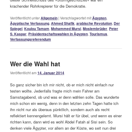
krachender Rohrkrepierer für die Demokratie.
Veröffentlicht unter
Allgemein
|
Verschlagwortet mit
Ägypten
,
Ägyptische Verfassung
,
Ahmed Shafik
,
arabische Revolution
,
Der
Spiegel
,
Koulou Tamam
,
Mohammed Mursi
,
Moslembrüder
,
Peter
S. Kaspar
,
Präsidentschaftswahlen in Ägypten
,
Tourismus
,
Verfassungsreferendum
Wer die Wahl hat
Veröffentlicht am
14. Januar 2014
So ganz sicher bin ich mir nicht, ob er mich nicht einfach nur
testen wollte. Jedenfalls fragte mich mein Fahrer am
Samstagabend, ob und was er denn wählen solle. Das wunderte
mich schon ein wenig, denn in den letzten zehn Tagen hatte ich
ihn nicht nur als überaus pünktlich, sondern auch als recht
reflektiert kennengelernt. Mursi hält er für übel, und wenn es einer
richten kann, dann wird es wohl Abdel Fatah al Sisi sein. So
denken viele Ägypter, vor allem an der Küste, wo seit nun drei