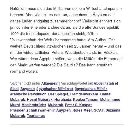
Natürlich muss sich das Militär von seinem Wirtschaftsimperium
trennen. Aber wie soll es das tun, ohne dass in Ägypten der
ganze Laden endgültig zusammenbricht? Vielleicht erinnert sich
ja noch der eine oder andere daran, als die alte Bundesrepublik
1990 die Industrieparks der angeblich siebtgrößten
Volkswirtschaft der Welt übernommen hatte. Am Aufbau Ost
werkelt Deutschland inzwischen seit 25 Jahren herum – und das
mit der wirtschaftlichen Potenz Westdeutschlands im Rücken.
Wer würde denn Ägypten helfen, wenn die Militärs die Firmen auf
den Markt werfen würden? Die Saudis? Das kann ernsthaft
niemand wollen.
Veröffentlicht unter
Allgemein
|
Verschlagwortet mit
Abdel Fatah el
Sissi
,
Ägypten
,
ägyptischer Militärrat
,
ägyptisches Militär
,
arabische Revolution
,
Der Spiegel
,
Fremdenverkehr
,
Gamal
Mubarak
,
Hosni Mubarak
,
Hurghada
,
Koulou Tamam
,
Mohammed
Mursi
,
Moslembrüder
,
Mubarak
,
Peter S. Kaspar
,
Präsidentschaftswahlen in Ägypten
,
Rotes Meer
,
SCAF
,
Suzanna
Mubarak
,
Tourismus