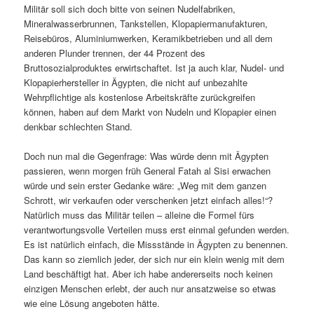
Militär soll sich doch bitte von seinen Nudelfabriken,
Mineralwasserbrunnen, Tankstellen, Klopapiermanufakturen,
Reisebüros, Aluminiumwerken, Keramikbetrieben und all dem
anderen Plunder trennen, der 44 Prozent des
Bruttosozialproduktes erwirtschaftet. Ist ja auch klar, Nudel- und
Klopapierhersteller in Ägypten, die nicht auf unbezahlte
Wehrpflichtige als kostenlose Arbeitskräfte zurückgreifen
können, haben auf dem Markt von Nudeln und Klopapier einen
denkbar schlechten Stand.
Doch nun mal die Gegenfrage: Was würde denn mit Ägypten
passieren, wenn morgen früh General Fatah al Sisi erwachen
würde und sein erster Gedanke wäre: „Weg mit dem ganzen
Schrott, wir verkaufen oder verschenken jetzt einfach alles!“?
Natürlich muss das Militär teilen – alleine die Formel fürs
verantwortungsvolle Verteilen muss erst einmal gefunden werden.
Es ist natürlich einfach, die Missstände in Ägypten zu benennen.
Das kann so ziemlich jeder, der sich nur ein klein wenig mit dem
Land beschäftigt hat. Aber ich habe andererseits noch keinen
einzigen Menschen erlebt, der auch nur ansatzweise so etwas
wie eine Lösung angeboten hätte.