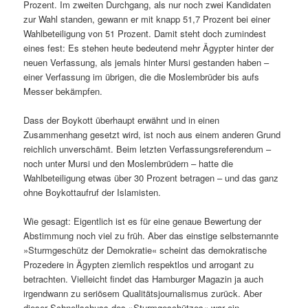
Prozent. Im zweiten Durchgang, als nur noch zwei Kandidaten
zur Wahl standen, gewann er mit knapp 51,7 Prozent bei einer
Wahlbeteiligung von 51 Prozent. Damit steht doch zumindest
eines fest: Es stehen heute bedeutend mehr Ägypter hinter der
neuen Verfassung, als jemals hinter Mursi gestanden haben –
einer Verfassung im übrigen, die die Moslembrüder bis aufs
Messer bekämpfen.
Dass der Boykott überhaupt erwähnt und in einen
Zusammenhang gesetzt wird, ist noch aus einem anderen Grund
reichlich unverschämt. Beim letzten Verfassungsreferendum –
noch unter Mursi und den Moslembrüdern – hatte die
Wahlbeteiligung etwas über 30 Prozent betragen – und das ganz
ohne Boykottaufruf der Islamisten.
Wie gesagt: Eigentlich ist es für eine genaue Bewertung der
Abstimmung noch viel zu früh. Aber das einstige selbsternannte
»Sturmgeschütz der Demokratie« scheint das demokratische
Prozedere in Ägypten ziemlich respektlos und arrogant zu
betrachten. Vielleicht findet das Hamburger Magazin ja auch
irgendwann zu seriösem Qualitätsjournalismus zurück. Aber
dieser Schnellschuss des »Sturmgeschützes« war ein