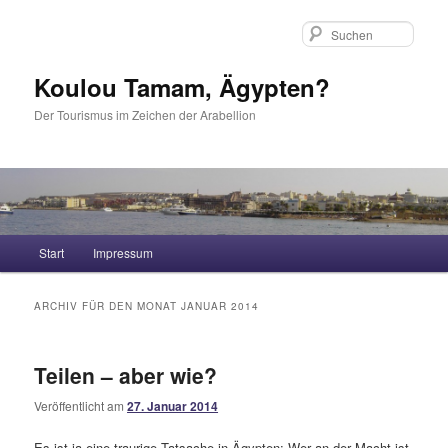
Such
Koulou Tamam, Ägypten?
Der Tourismus im Zeichen der Arabellion
Hauptmenü
Start
Impressum
Zum Inhalt wechseln
Zum sekundären Inhalt wechseln
ARCHIV FÜR DEN MONAT
JANUAR 2014
Teilen – aber wie?
Veröffentlicht am
27. Januar 2014
Es ist ja eine traurige Tatsache in Ägypten: Wer an der Macht ist,