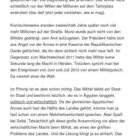
schließlich nur den Willen der Millionen auf dem Tahrirplatz
exekutiert (das darf jetzt jeder verstehen, wie er mag).
Komischerweise standen zweieinhalb Jahre später noch viel
mehr Millionen auf der Straße. Mursi wurde auch nicht von den
Militärs gedrängt, sein Amt aufzugeben. Der Präsident hatte sich
aus Angst vor der Armee in eine Kaserne der Republikanischen
Garde geflüchtet, die ihn dann einfach nicht mehr raus ließ. Im
Gegensatz zum Machtwechsel 2011 hatte das Militär keine
Sekunde lang die Macht in Händen. Trotzdem spricht man bei
den Ereignissen von Juni und Juli 2013 von einem Militärputsch.
Da versteh einer die Welt.
Im Prinzip ist es aber schon richtig. Das Militär bleibt ein Staat
im Staat und bestimmt letztlich, wo es in Ägypten langgeht,
politisch und wirtschaftlich
. Da der glorreichen ägyptischen
Armee auch fast die Hälfte des Landes gehört, könnte man ja
fast schon von einem Mehrheitsentscheid sprechen. Aber Spaß
bei Seite. Tatsächlich gilt diese große Ansammlung vor allem der
wirtschaftlichen Macht beim Militär, als eines der größten
Probleme des Landes. Und die Lösung klingt ja so einfach. Das