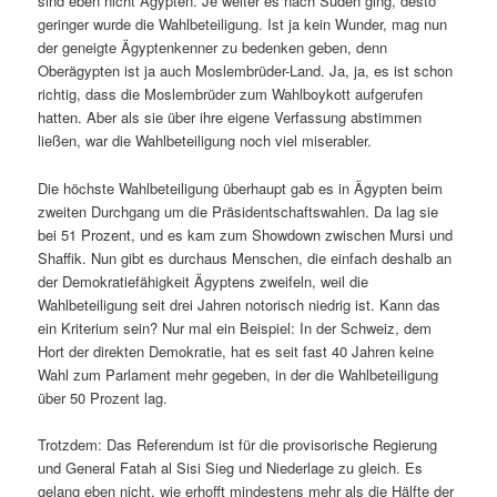
sind eben nicht Ägypten. Je weiter es nach Süden ging, desto
geringer wurde die Wahlbeteiligung. Ist ja kein Wunder, mag nun
der geneigte Ägyptenkenner zu bedenken geben, denn
Oberägypten ist ja auch Moslembrüder-Land. Ja, ja, es ist schon
richtig, dass die Moslembrüder zum Wahlboykott aufgerufen
hatten. Aber als sie über ihre eigene Verfassung abstimmen
ließen, war die Wahlbeteiligung noch viel miserabler.
Die höchste Wahlbeteiligung überhaupt gab es in Ägypten beim
zweiten Durchgang um die Präsidentschaftswahlen. Da lag sie
bei 51 Prozent, und es kam zum Showdown zwischen Mursi und
Shaffik. Nun gibt es durchaus Menschen, die einfach deshalb an
der Demokratiefähigkeit Ägyptens zweifeln, weil die
Wahlbeteiligung seit drei Jahren notorisch niedrig ist. Kann das
ein Kriterium sein? Nur mal ein Beispiel: In der Schweiz, dem
Hort der direkten Demokratie, hat es seit fast 40 Jahren keine
Wahl zum Parlament mehr gegeben, in der die Wahlbeteiligung
über 50 Prozent lag.
Trotzdem: Das Referendum ist für die provisorische Regierung
und General Fatah al Sisi Sieg und Niederlage zu gleich. Es
gelang eben nicht, wie erhofft mindestens mehr als die Hälfte der