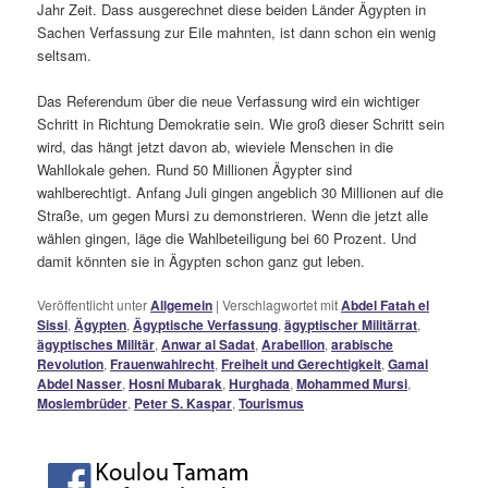
Jahr Zeit. Dass ausgerechnet diese beiden Länder Ägypten in
Sachen Verfassung zur Eile mahnten, ist dann schon ein wenig
seltsam.
Das Referendum über die neue Verfassung wird ein wichtiger
Schritt in Richtung Demokratie sein. Wie groß dieser Schritt sein
wird, das hängt jetzt davon ab, wieviele Menschen in die
Wahllokale gehen. Rund 50 Millionen Ägypter sind
wahlberechtigt. Anfang Juli gingen angeblich 30 Millionen auf die
Straße, um gegen Mursi zu demonstrieren. Wenn die jetzt alle
wählen gingen, läge die Wahlbeteiligung bei 60 Prozent. Und
damit könnten sie in Ägypten schon ganz gut leben.
Veröffentlicht unter
Allgemein
|
Verschlagwortet mit
Abdel Fatah el
Sissi
,
Ägypten
,
Ägyptische Verfassung
,
ägyptischer Militärrat
,
ägyptisches Militär
,
Anwar al Sadat
,
Arabellion
,
arabische
Revolution
,
Frauenwahlrecht
,
Freiheit und Gerechtigkeit
,
Gamal
Abdel Nasser
,
Hosni Mubarak
,
Hurghada
,
Mohammed Mursi
,
Moslembrüder
,
Peter S. Kaspar
,
Tourismus