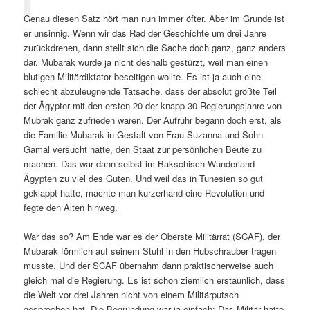
Genau diesen Satz hört man nun immer öfter. Aber im Grunde ist
er unsinnig. Wenn wir das Rad der Geschichte um drei Jahre
zurückdrehen, dann stellt sich die Sache doch ganz, ganz anders
dar. Mubarak wurde ja nicht deshalb gestürzt, weil man einen
blutigen Militärdiktator beseitigen wollte. Es ist ja auch eine
schlecht abzuleugnende Tatsache, dass der absolut größte Teil
der Ägypter mit den ersten 20 der knapp 30 Regierungsjahre von
Mubrak ganz zufrieden waren. Der Aufruhr begann doch erst, als
die Familie Mubarak in Gestalt von Frau Suzanna und Sohn
Gamal versucht hatte, den Staat zur persönlichen Beute zu
machen. Das war dann selbst im Bakschisch-Wunderland
Ägypten zu viel des Guten. Und weil das in Tunesien so gut
geklappt hatte, machte man kurzerhand eine Revolution und
fegte den Alten hinweg.
War das so? Am Ende war es der Oberste Militärrat (SCAF), der
Mubarak förmlich auf seinem Stuhl in den Hubschrauber tragen
musste. Und der SCAF übernahm dann praktischerweise auch
gleich mal die Regierung. Es ist schon ziemlich erstaunlich, dass
die Welt vor drei Jahren nicht von einem Militärputsch
gesprochen hat. Die Begründung war ja einfach: Das Militär hatte