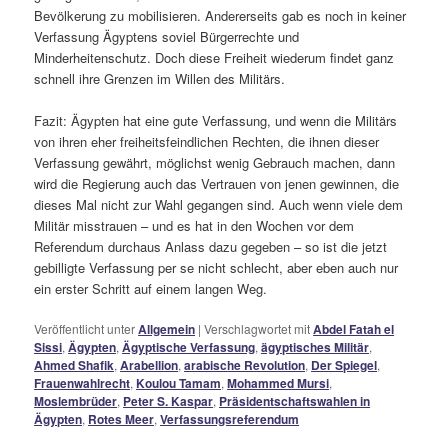
Bevölkerung zu mobilisieren. Andererseits gab es noch in keiner
Verfassung Ägyptens soviel Bürgerrechte und
Minderheitenschutz. Doch diese Freiheit wiederum findet ganz
schnell ihre Grenzen im Willen des Militärs.
Fazit: Ägypten hat eine gute Verfassung, und wenn die Militärs
von ihren eher freiheitsfeindlichen Rechten, die ihnen dieser
Verfassung gewährt, möglichst wenig Gebrauch machen, dann
wird die Regierung auch das Vertrauen von jenen gewinnen, die
dieses Mal nicht zur Wahl gegangen sind. Auch wenn viele dem
Militär misstrauen – und es hat in den Wochen vor dem
Referendum durchaus Anlass dazu gegeben – so ist die jetzt
gebilligte Verfassung per se nicht schlecht, aber eben auch nur
ein erster Schritt auf einem langen Weg.
Veröffentlicht unter
Allgemein
|
Verschlagwortet mit
Abdel Fatah el
Sissi
,
Ägypten
,
Ägyptische Verfassung
,
ägyptisches Militär
,
Ahmed Shafik
,
Arabellion
,
arabische Revolution
,
Der Spiegel
,
Frauenwahlrecht
,
Koulou Tamam
,
Mohammed Mursi
,
Moslembrüder
,
Peter S. Kaspar
,
Präsidentschaftswahlen in
Ägypten
,
Rotes Meer
,
Verfassungsreferendum