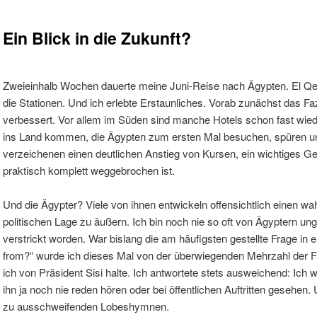
Ein Blick in die Zukunft?
Zweieinhalb Wochen dauerte meine Juni-Reise nach Ägypten. El Qe
die Stationen. Und ich erlebte Erstaunliches. Vorab zunächst das Faz
verbessert. Vor allem im Süden sind manche Hotels schon fast wied
ins Land kommen, die Ägypten zum ersten Mal besuchen, spüren u
verzeichenen einen deutlichen Anstieg von Kursen, ein wichtiges Ge
praktisch komplett weggebrochen ist.
Und die Ägypter? Viele von ihnen entwickeln offensichtlich einen w
politischen Lage zu äußern. Ich bin noch nie so oft von Ägyptern ung
verstrickt worden. War bislang die am häufigsten gestellte Frage i
from?“ wurde ich dieses Mal von der überwiegenden Mehrzahl der Fa
ich von Präsident Sisi halte. Ich antwortete stets ausweichend: Ich w
ihn ja noch nie reden hören oder bei öffentlichen Auftritten gesehen
zu ausschweifenden Lobeshymnen.