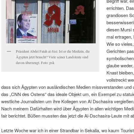
Begriff war, e
errichten. Da
grandiosen Sc
besserwisseri
diesen Mursi 
mal ertragen, 
Wie so vieles
Gerichten pass
Präsident Abdel Fatah al-Sisi: Ist er die Medizin, die
Ägypten jetzt braucht? Viele seiner Landsleute sind
symbolischen 
davon überzeugt. Foto: psk
glaube weder,
Knast bleiben
vollstreckt we
dass sich Ägypten von ausländischen Medien missverstanden und un
das „CNN des Ostens“ das ideale Objekt um, ein Exempel zu statui
westliche Journalisten um ihre Kollegen von Al Dschasira vergießen,
Nach meinem Dafürhalten wird über Ägypten in allen wichtigen Medie
fair berichtet. Büßen mussten das jetzt die Al-Dschasira-Leute mit a
Letzte Woche war ich in einer Strandbar in Sekalla, wo kaum Tou