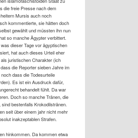
inen islamofaschistoiden Staat zu
ss die freie Presse nach dem
heitern Mursis auch noch
sch kommentierte, sie hätten doch
selbst gewählt und müssten ihn nun
hat so manche Ägypter verbittert.
, was dieser Tage vor ägyptischen
iert, hat auch dieses Urteil eher
als juristischen Charakter (ich
 dass die Reporter sieben Jahre im
, noch dass die Todesurteile
rden). Es ist ein Ausdruck dafür,
gerecht behandelt fühlt. Da war
eren. Doch so manche Tränen, die
 sind bestenfalls Krokodilstränen.
n seit über einem jahr nicht mehr
bsolut inakzeptablen Strafen.
risten hinkommen. Da kommen etwa