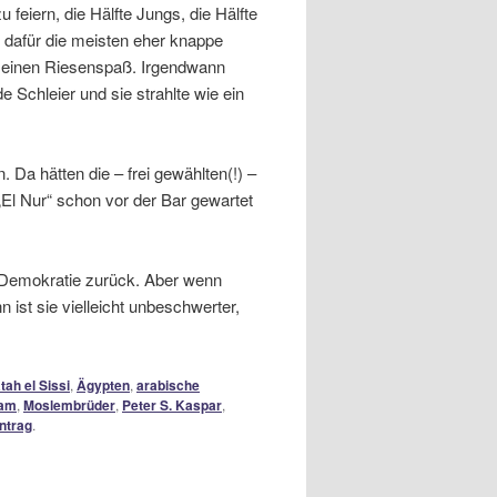
feiern, die Hälfte Jungs, die Hälfte
, dafür die meisten eher knappe
r einen Riesenspaß. Irgendwann
chleier und sie strahlte wie ein
Da hätten die – frei gewählten(!) –
„El Nur“ schon vor der Bar gewartet
e Demokratie zurück. Aber wenn
 ist sie vielleicht unbeschwerter,
tah el Sissi
,
Ägypten
,
arabische
mam
,
Moslembrüder
,
Peter S. Kaspar
,
ntrag
.