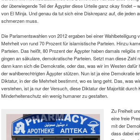
der überwiegende Teil der Ägypter diese Urteile ganz okay findet – w
von El Minja. Und genau da tut sich eine Diskrepanz auf, die jeden
schmerzen muss.
Die Parlamentswahlen von 2012 ergaben bei einer Wahlbeteiligung v
Mehrheit von rund 70 Prozent für islamistische Parteien. Hinzu kam
Parteien. Das heißt, 80 Prozent der Ägypter haben damals religiös 
gingen an säkulare, demokratische Parteien. Setzt man diese Zahl 
dann kann sich die Demokratie, oder das, was wir im Westen dafür 
der wahlberechtrigten Ägypter stützen. Nun ist ja eine Demokratie let
Diktatur, in der die Mehrheit bestimmt, wo es lang geht. Das, was wir 
verstehen, ist ja nur der Versuch, diese Diktatur der Majorität dur
Minderheitenschutz ein wenig humaner zu gestalten.
Zu Freiheit u
eine freie Pr
mit der Demok
dass dabei e