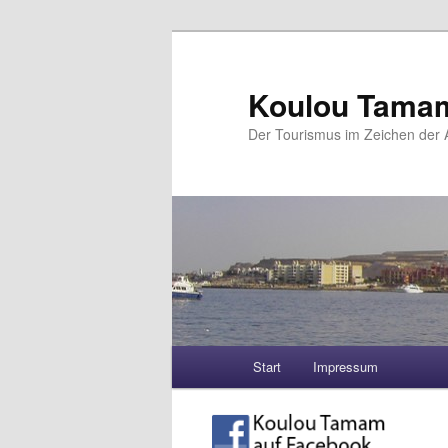
Koulou Tama
Der Tourismus im Zeichen der A
Hauptmenü
Start
Impressum
Zum Inhalt wechseln
Zum sekundären Inhalt wec