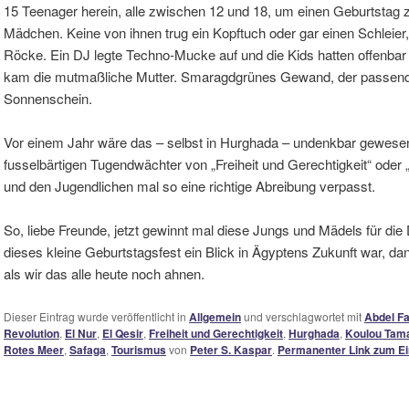
15 Teenager herein, alle zwischen 12 und 18, um einen Geburtstag zu 
Mädchen. Keine von ihnen trug ein Kopftuch oder gar einen Schleier
Röcke. Ein DJ legte Techno-Mucke auf und die Kids hatten offenba
kam die mutmaßliche Mutter. Smaragdgrünes Gewand, der passende S
Sonnenschein.
Vor einem Jahr wäre das – selbst in Hurghada – undenkbar gewesen. 
fusselbärtigen Tugendwächter von „Freiheit und Gerechtigkeit“ oder 
und den Jugendlichen mal so eine richtige Abreibung verpasst.
So, liebe Freunde, jetzt gewinnt mal diese Jungs und Mädels für di
dieses kleine Geburtstagsfest ein Blick in Ägyptens Zukunft war, dann
als wir das alle heute noch ahnen.
Dieser Eintrag wurde veröffentlicht in
Allgemein
und verschlagwortet mit
Abdel Fa
Revolution
,
El Nur
,
El Qesir
,
Freiheit und Gerechtigkeit
,
Hurghada
,
Koulou Ta
Rotes Meer
,
Safaga
,
Tourismus
von
Peter S. Kaspar
.
Permanenter Link zum Ei