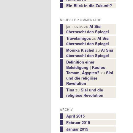
Ein Blick in die Zukunft?
NEUESTE KOMMENTARE
jan novák
zu
Al Sisi
überrascht den Spiegel
Travelamigos
zu
Al Sisi
überrascht den Spiegel
Monika Kischel
zu
Al Sisi
überrascht den Spiegel
Definition einer
Beleidigung | Koulou
Tamam, Ägypten?
zu
Sisi
und die religiöse
Revolution
Tina
zu
Sisi und die
religiöse Revolution
ARCHIV
April 2015
Februar 2015
Januar 2015