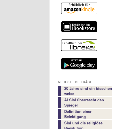
NEUESTE BEITRÄGE
20 Jahre sind ein bisschen
weise
Al Sisi überrascht den
Spiegel
Definition einer
Beleidigung
Sisi und die religiöse
Revolution