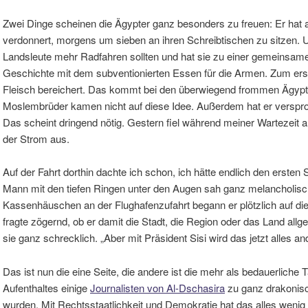
Zwei Dinge scheinen die Ägypter ganz besonders zu freuen: Er hat 
verdonnert, morgens um sieben an ihren Schreibtischen zu sitzen. U
Landsleute mehr Radfahren sollten und hat sie zu einer gemeinsam
Geschichte mit dem subventionierten Essen für die Armen. Zum ers
Fleisch bereichert. Das kommt bei den überwiegend frommen Ägypt
Moslembrüder kamen nicht auf diese Idee. Außerdem hat er verspr
Das scheint dringend nötig. Gestern fiel während meiner Wartezeit a
der Strom aus.
Auf der Fahrt dorthin dachte ich schon, ich hätte endlich den ersten 
Mann mit den tiefen Ringen unter den Augen sah ganz melancholisc
Kassenhäuschen an der Flughafenzufahrt begann er plötzlich auf di
fragte zögernd, ob er damit die Stadt, die Region oder das Land allge
sie ganz schrecklich. „Aber mit Präsident Sisi wird das jetzt alles an
Das ist nun die eine Seite, die andere ist die mehr als bedauerlich
Aufenthaltes einige
Journalisten von Al-Dschasira
zu ganz drakonisch
wurden. Mit Rechtsstaatlichkeit und Demokratie hat das alles wenig