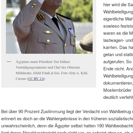
hier wird die S
Wahlbeteiligung
eigentliche Wah
sowieso feststa
waren es die M
lastwagen- und
karrten. Das ha
getan und stat
aufgerufen. So 
Ägyptens neuer Präsident: Der frühere
Verteidigungsminister und Chef des Obersten
Ende nicht. And
Militärrates Abdel Fatah al Sisi. Foto: Erin A. Kirk-
Wahlbeteiligun
Cuomo (
CC BY 2.0
)
dokumentieren,
Moslembrüder vö
deutlich verfehl
Bei über 90 Prozent Zustimmung liegt der Verdacht von Wahlbetrug 
erinnert es doch an die Wahlergebnisse in den früheren sozialistisch
unwahrscheinlich, denn die Ägypter selbst hatten 190 Wahlbeobacht
liegt deren Abschlussbericht noch nicht vor, es scheint aber so, als 