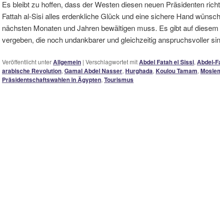
Es bleibt zu hoffen, dass der Westen diesen neuen Präsidenten rich
Fattah al-Sisi alles erdenkliche Glück und eine sichere Hand wünsch
nächsten Monaten und Jahren bewältigen muss. Es gibt auf diesem P
vergeben, die noch undankbarer und gleichzeitig anspruchsvoller sind
Veröffentlicht unter
Allgemein
|
Verschlagwortet mit
Abdel Fatah el Sissi
,
Abdel-Fa
arabische Revolution
,
Gamal Abdel Nasser
,
Hurghada
,
Koulou Tamam
,
Mosle
Präsidentschaftswahlen in Ägypten
,
Tourismus