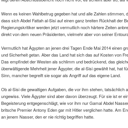
Wenn es keinen Wahlbetrug gegeben hat und alle Zahlen stimmen, dan
dass sich Abdel Fattah al-Sisi auf einen ganz breiten Rückhalt der 
Regierungskritiker werden jetzt vermutlich noch härtere Zeiten anbr
direkt von dem neuen Präsidenten, vielmehr aber von seiner Entour
Vermutlich hat Ägypten an jenen drei Tagen Ende Mai 2014 einen groß
und Sicherheit getan. Aber das Land hat sich das auf Kosten von Fre
Das empfindet der Westen als schlimm und bedrückend, das gleiche g
überwältigende Mehrheit jener Ägypter, die al-Sisi gewählt hat, hat 
Sinn, mancher begreift sie sogar als Angriff auf das eigene Land.
Ob al-Sisi die gewaltigen Aufgaben, die vor ihm stehen, tatsächlich al
ungewiss. Viele Ägypter sind aber davon überzeugt. Für sie ist er ei
Begeisterung entgegenschlägt, wie vor ihm nur Gamal Abdel Nasser. 
britsche Premier Antony Eden gar mit Hitler verglichen hatte. Am E
an jenem Nasser, den er nie richtig begriffen hatte.