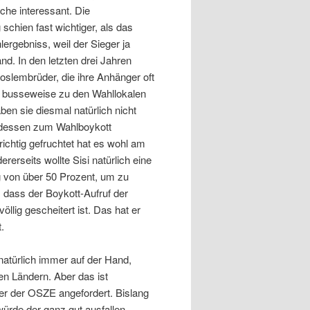
ache interessant. Die
 schien fast wichtiger, als das
lergebniss, weil der Sieger ja
nd. In den letzten drei Jahren
oslembrüder, die ihre Anhänger oft
 busseweise zu den Wahllokalen
ben sie diesmal natürlich nicht
tdessen zum Wahlboykott
richtig gefruchtet hat es wohl am
ererseits wollte Sisi natürlich eine
g von über 50 Prozent, um zu
 dass der Boykott-Aufruf der
llig gescheitert ist. Das hat er
t.
natürlich immer auf der Hand,
en Ländern. Aber das ist
er der OSZE angefordert. Bislang
würde der ganz gut ausfallen.