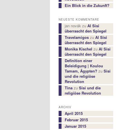
Ein Blick in die Zukunft?
NEUESTE KOMMENTARE
jan novák
zu
Al Sisi
überrascht den Spiegel
Travelamigos
zu
Al Sisi
überrascht den Spiegel
Monika Kischel
zu
Al Sisi
überrascht den Spiegel
Definition einer
Beleidigung | Koulou
Tamam, Ägypten?
zu
Sisi
und die religiöse
Revolution
Tina
zu
Sisi und die
religiöse Revolution
ARCHIV
April 2015
Februar 2015
Januar 2015