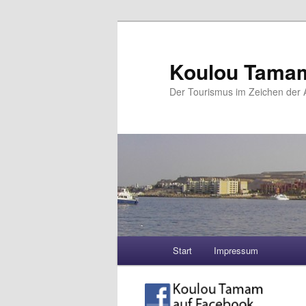
Koulou Tama
Der Tourismus im Zeichen der A
Hauptmenü
Start
Impressum
Zum Inhalt wechseln
Zum sekundären Inhalt wec