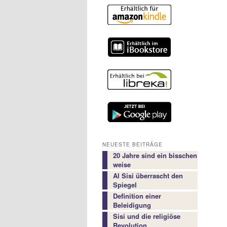
NEUESTE BEITRÄGE
20 Jahre sind ein bisschen
weise
Al Sisi überrascht den
Spiegel
Definition einer
Beleidigung
Sisi und die religiöse
Revolution