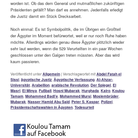
worden ist. Ob das dem General und mutmaßlichen zukünftigen
Präsidenten gefällt? Man darf es annehmen. Jedenfalls erledigt
die Justiz damit ein Stück Drecksarbeit.
Noch einmal: Es ist Symbolpolitik, die im Übrigen ein Großteil
der Ägypter im Moment befürwortet, weil er nur noch Ruhe haben
möchte. Allerdings würden genau diese Ägypter plötzlich wieder
sehr laut werden, wenn die 529 Verurteilten in ein paar Wochen
geschlossen unter den Galgen treten müssten. Aber das wird
kaum passieren.
Veröffentlicht unter
Allgemein
|
Verschlagwortet mit
Abdel Fatah el
Sissi
,
ägyptische Justiz
,
Ägyptische Verfassung
,
Al-Ahzar-
Universität
,
Arabellion
,
arabische Revolution
,
Der Spiegel
,
El
Masri
,
El Minya
,
Fußball
,
Hosni Mubarak
,
Hurghada
,
Kairo
,
Koulou
Tamam
,
Mohammed Badi'e
,
Mohammed Mursi
,
Moslembrüder
,
Mubarak
,
Nasser Hamid Abu Said
,
Peter S. Kaspar
,
Polizei
,
Präsidentschaftswahlen in Ägypten
,
Todesurteil