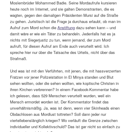
Moslembrüder Mohammed Badie. Seine Mordaufrufe kursieren
heute noch im Internet, und sie galten Demonstranten, die es
wagten, gegen den damaligen Präsidenten Mursi auf die Straße
zu gehen. Juristisch ist die Frage ja durchaus erlaubt, ob man im
Aufruf zum Mord schon die
Anstiftung
dazu sehen kann – und
damit wäre er wie ein Täter zu behandeln. Jedenfalls hat es ja
nichts mit Siegerjustiz zu tun, wenn jemand, der zum Mord
aufruft, für diesen Aufruf am Ende auch verurteilt wird. Ich
spreche hier nur über die Tatsache des Urteils, nicht über das
Strafmaß.
Und was ist mit den Verführten, mit jenen, die mit hassverzerrten
Fratzen vor jener Polizeistation in El Minya standen und Blut
sehen wollten, oder die sehen wollten, wie koptische Christen in
ihren Kirchen verbrennen? In einem Facebook-Kommentar habe
ich gelesen, dass 529 Menschen verurteilt wurden, weil ein
Mensch ermordet worden ist. Der Kommentator findet das
unverhältnismäßig. Ja, was ist denn, wenn vier Skinheads einen
Obdachlosen aus Mordlust tottreten? Soll dann jeder nur
viertellebenslänglich kriegen? Wo verläuft die Grenze zwischen
individueller und Kollektivschuld? Das ist gar nicht so einfach zu