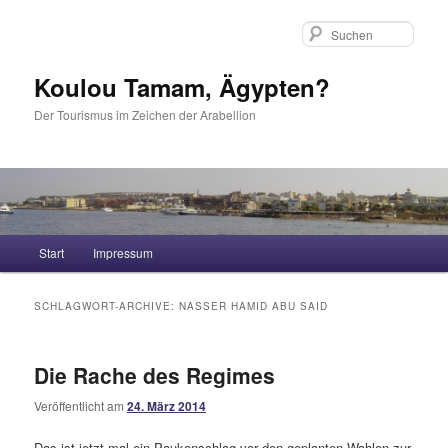
Such
Koulou Tamam, Ägypten?
Der Tourismus im Zeichen der Arabellion
Hauptmenü
Start
Impressum
Zum Inhalt wechseln
Zum sekundären Inhalt wechseln
SCHLAGWORT-ARCHIVE:
NASSER HAMID ABU SAID
Die Rache des Regimes
Veröffentlicht am
24. März 2014
Das ist jetzt mal ein Paukenschlag vor den geplanten Wahlen zur