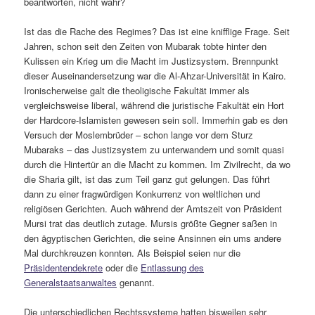
beantworten, nicht wahr?
Ist das die Rache des Regimes? Das ist eine knifflige Frage. Seit
Jahren, schon seit den Zeiten von Mubarak tobte hinter den
Kulissen ein Krieg um die Macht im Justizsystem. Brennpunkt
dieser Auseinandersetzung war die Al-Ahzar-Universität in Kairo.
Ironischerweise galt die theoligische Fakultät immer als
vergleichsweise liberal, während die juristische Fakultät ein Hort
der Hardcore-Islamisten gewesen sein soll. Immerhin gab es den
Versuch der Moslembrüder – schon lange vor dem Sturz
Mubaraks – das Justizsystem zu unterwandern und somit quasi
durch die Hintertür an die Macht zu kommen. Im Zivilrecht, da wo
die Sharia gilt, ist das zum Teil ganz gut gelungen. Das führt
dann zu einer fragwürdigen Konkurrenz von weltlichen und
religiösen Gerichten. Auch während der Amtszeit von Präsident
Mursi trat das deutlich zutage. Mursis größte Gegner saßen in
den ägyptischen Gerichten, die seine Ansinnen ein ums andere
Mal durchkreuzen konnten. Als Beispiel seien nur die
Präsidentendekrete
oder die
Entlassung des
Generalstaatsanwaltes
genannt.
Die unterschiedlichen Rechtssysteme hatten bisweilen sehr