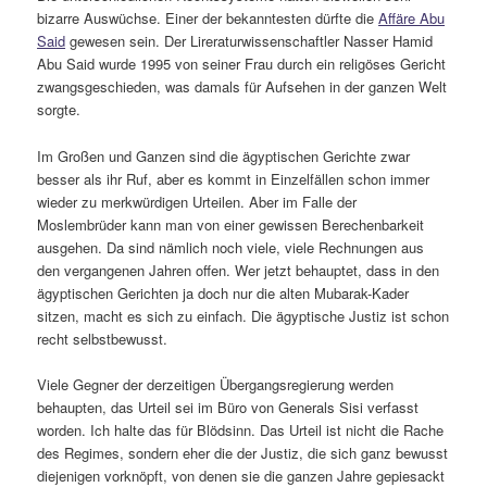
bizarre Auswüchse. Einer der bekanntesten dürfte die
Affäre Abu
Said
gewesen sein. Der Lireraturwissenschaftler Nasser Hamid
Abu Said wurde 1995 von seiner Frau durch ein religöses Gericht
zwangsgeschieden, was damals für Aufsehen in der ganzen Welt
sorgte.
Im Großen und Ganzen sind die ägyptischen Gerichte zwar
besser als ihr Ruf, aber es kommt in Einzelfällen schon immer
wieder zu merkwürdigen Urteilen. Aber im Falle der
Moslembrüder kann man von einer gewissen Berechenbarkeit
ausgehen. Da sind nämlich noch viele, viele Rechnungen aus
den vergangenen Jahren offen. Wer jetzt behauptet, dass in den
ägyptischen Gerichten ja doch nur die alten Mubarak-Kader
sitzen, macht es sich zu einfach. Die ägyptische Justiz ist schon
recht selbstbewusst.
Viele Gegner der derzeitigen Übergangsregierung werden
behaupten, das Urteil sei im Büro von Generals Sisi verfasst
worden. Ich halte das für Blödsinn. Das Urteil ist nicht die Rache
des Regimes, sondern eher die der Justiz, die sich ganz bewusst
diejenigen vorknöpft, von denen sie die ganzen Jahre gepiesackt