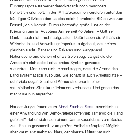
Führungsspitze ist weder demokratisch noch besonders
freiheitlich orientiert. In den Militärakademien kursieren unter den
künftigen Offizieren das Landes solch literarische Blüten wie zum
Beipiel „Mein Kampf“. Durch übermäßig große Lust an der
Kriegsführung ist Ägyptens Armee seit 40 Jahren – Gott sei
Dank – auch nicht mehr aufgefallen. Dafür haben die Militärs ein
Wirtschafts- und Verwaltungsimperium aufgebaut, das seines
gleichen sucht. Panzer und Raketen sind weitgehend
Nebensache und dienen eher als Spielzeug. Längst die die
Armee ein sich selbst erhaltendes System geworden –
steuerfrei. Man kann nicht einmal sagen, dass die Armee das
Land systematisch ausblutet. Sie schafft ja auch Arbeitsplätze –
sehr viele sogar. Staat und Armee sind eher in einer
symbiotischen Struktur miteinander verbunden. Und genau das
macht sie nun angreifbar.
Hat der Jungenfrauentester
Abdel Fatah al Sissi
tatsächlich in
einer Anwandlung von Demokratiebesoffenheit Tamarod die Hand
gereicht? Hat er sich nach einem Damaskuserlebnis vom Saulus
zum Paulus gewandelt, zum großen Freiheitskämpfer? Möglich,
aber kaum anzunehmen. Nein, der oberste Militär hat sich