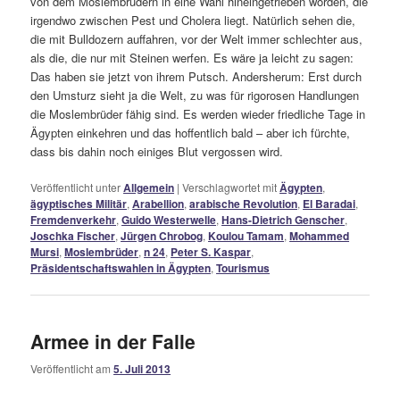
von dem Moslembrüdern in eine Wahl hineingetrieben worden, die
irgendwo zwischen Pest und Cholera liegt. Natürlich sehen die,
die mit Bulldozern auffahren, vor der Welt immer schlechter aus,
als die, die nur mit Steinen werfen. Es wäre ja leicht zu sagen:
Das haben sie jetzt von ihrem Putsch. Andersherum: Erst durch
den Umsturz sieht ja die Welt, zu was für rigorosen Handlungen
die Moslembrüder fähig sind. Es werden wieder friedliche Tage in
Ägypten einkehren und das hoffentlich bald – aber ich fürchte,
dass bis dahin noch einiges Blut vergossen wird.
Veröffentlicht unter
Allgemein
|
Verschlagwortet mit
Ägypten
,
ägyptisches Militär
,
Arabellion
,
arabische Revolution
,
El Baradai
,
Fremdenverkehr
,
Guido Westerwelle
,
Hans-Dietrich Genscher
,
Joschka Fischer
,
Jürgen Chrobog
,
Koulou Tamam
,
Mohammed
Mursi
,
Moslembrüder
,
n 24
,
Peter S. Kaspar
,
Präsidentschaftswahlen in Ägypten
,
Tourismus
Armee in der Falle
Veröffentlicht am
5. Juli 2013