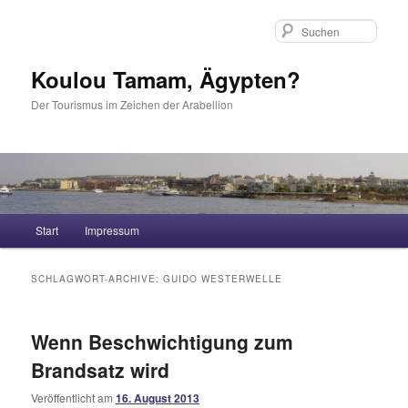
Such
Koulou Tamam, Ägypten?
Der Tourismus im Zeichen der Arabellion
Hauptmenü
Start
Impressum
Zum Inhalt wechseln
Zum sekundären Inhalt wechseln
SCHLAGWORT-ARCHIVE:
GUIDO WESTERWELLE
Wenn Beschwichtigung zum
Brandsatz wird
Veröffentlicht am
16. August 2013