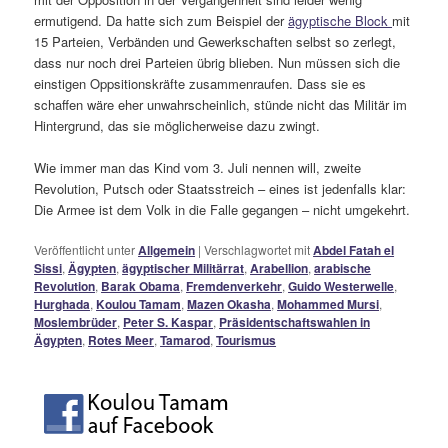
ermutigend. Da hatte sich zum Beispiel der
ägyptische Block
mit
15 Parteien, Verbänden und Gewerkschaften selbst so zerlegt,
dass nur noch drei Parteien übrig blieben. Nun müssen sich die
einstigen Oppsitionskräfte zusammenraufen. Dass sie es
schaffen wäre eher unwahrscheinlich, stünde nicht das Militär im
Hintergrund, das sie möglicherweise dazu zwingt.
Wie immer man das Kind vom 3. Juli nennen will, zweite
Revolution, Putsch oder Staatsstreich – eines ist jedenfalls klar:
Die Armee ist dem Volk in die Falle gegangen – nicht umgekehrt.
Veröffentlicht unter
Allgemein
|
Verschlagwortet mit
Abdel Fatah el
Sissi
,
Ägypten
,
ägyptischer Militärrat
,
Arabellion
,
arabische
Revolution
,
Barak Obama
,
Fremdenverkehr
,
Guido Westerwelle
,
Hurghada
,
Koulou Tamam
,
Mazen Okasha
,
Mohammed Mursi
,
Moslembrüder
,
Peter S. Kaspar
,
Präsidentschaftswahlen in
Ägypten
,
Rotes Meer
,
Tamarod
,
Tourismus