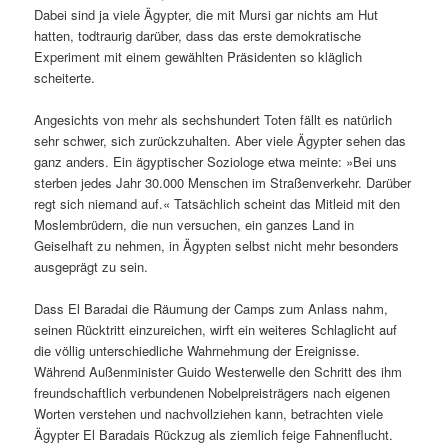
Dabei sind ja viele Ägypter, die mit Mursi gar nichts am Hut
hatten, todtraurig darüber, dass das erste demokratische
Experiment mit einem gewählten Präsidenten so kläglich
scheiterte.
Angesichts von mehr als sechshundert Toten fällt es natürlich
sehr schwer, sich zurückzuhalten. Aber viele Ägypter sehen das
ganz anders. Ein ägyptischer Soziologe etwa meinte: »Bei uns
sterben jedes Jahr 30.000 Menschen im Straßenverkehr. Darüber
regt sich niemand auf.« Tatsächlich scheint das Mitleid mit den
Moslembrüdern, die nun versuchen, ein ganzes Land in
Geiselhaft zu nehmen, in Ägypten selbst nicht mehr besonders
ausgeprägt zu sein.
Dass El Baradai die Räumung der Camps zum Anlass nahm,
seinen Rücktritt einzureichen, wirft ein weiteres Schlaglicht auf
die völlig unterschiedliche Wahrnehmung der Ereignisse.
Während Außenminister Guido Westerwelle den Schritt des ihm
freundschaftlich verbundenen Nobelpreisträgers nach eigenen
Worten verstehen und nachvollziehen kann, betrachten viele
Ägypter El Baradais Rückzug als ziemlich feige Fahnenflucht.