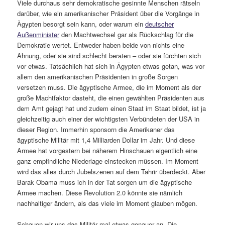
Viele durchaus sehr demokratische gesinnte Menschen rätseln
darüber, wie ein amerikanischer Präsident über die Vorgänge in
Ägypten besorgt sein kann, oder warum ein
deutscher
Außenminister
den Machtwechsel gar als Rückschlag für die
Demokratie wertet. Entweder haben beide von nichts eine
Ahnung, oder sie sind schlecht beraten – oder sie fürchten sich
vor etwas. Tatsächlich hat sich in Ägypten etwas getan, was vor
allem den amerikanischen Präsidenten in große Sorgen
versetzen muss. Die ägyptische Armee, die im Moment als der
große Machtfaktor dasteht, die einen gewählten Präsidenten aus
dem Amt gejagt hat und zudem einen Staat im Staat bildet, ist ja
gleichzeitig auch einer der wichtigsten Verbündeten der USA in
dieser Region. Immerhin sponsorn die Amerikaner das
ägyptische Militär mit 1,4 Milliarden Dollar im Jahr. Und diese
Armee hat vorgestern bei näherem Hinschauen eigentlich eine
ganz empfindliche Niederlage einstecken müssen. Im Moment
wird das alles durch Jubelszenen auf dem Tahrir überdeckt. Aber
Barak Obama muss ich in der Tat sorgen um die ägyptische
Armee machen. Diese Revolution 2.0 könnte sie nämlich
nachhaltiger ändern, als das viele im Moment glauben mögen.
Schauen wir uns das Militär mal etwas genauer an. Die