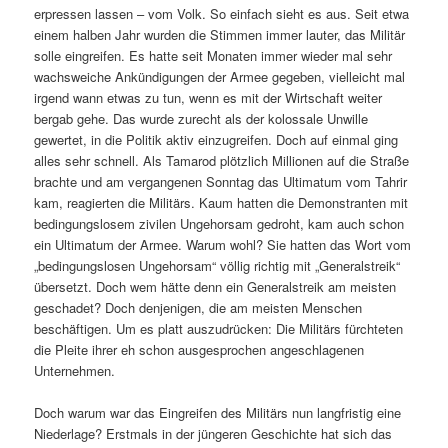
erpressen lassen – vom Volk. So einfach sieht es aus. Seit etwa
einem halben Jahr wurden die Stimmen immer lauter, das Militär
solle eingreifen. Es hatte seit Monaten immer wieder mal sehr
wachsweiche Ankündigungen der Armee gegeben, vielleicht mal
irgend wann etwas zu tun, wenn es mit der Wirtschaft weiter
bergab gehe. Das wurde zurecht als der kolossale Unwille
gewertet, in die Politik aktiv einzugreifen. Doch auf einmal ging
alles sehr schnell. Als Tamarod plötzlich Millionen auf die Straße
brachte und am vergangenen Sonntag das Ultimatum vom Tahrir
kam, reagierten die Militärs. Kaum hatten die Demonstranten mit
bedingungslosem zivilen Ungehorsam gedroht, kam auch schon
ein Ultimatum der Armee. Warum wohl? Sie hatten das Wort vom
„bedingungslosen Ungehorsam“ völlig richtig mit „Generalstreik“
übersetzt. Doch wem hätte denn ein Generalstreik am meisten
geschadet? Doch denjenigen, die am meisten Menschen
beschäftigen. Um es platt auszudrücken: Die Militärs fürchteten
die Pleite ihrer eh schon ausgesprochen angeschlagenen
Unternehmen.
Doch warum war das Eingreifen des Militärs nun langfristig eine
Niederlage? Erstmals in der jüngeren Geschichte hat sich das