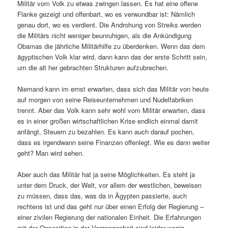
Militär vom Volk zu etwas zwingen lassen. Es hat eine offene
Flanke gezeigt und offenbart, wo es verwundbar ist: Nämlich
genau dort, wo es verdient. Die Androhung von Streiks werden
die Militärs nicht weniger beunruhigen, als die Ankündigung
Obamas die jährliche Militärhilfe zu überdenken. Wenn das dem
ägyptischen Volk klar wird, dann kann das der erste Schritt sein,
um die alt her gebrachten Strukturen aufzubrechen.
Niemand kann im ernst erwarten, dass sich das Militär von heute
auf morgen von seine Reiseunternehmen und Nudelfabriken
trennt. Aber das Volk kann sehr wohl vom Militär erwarten, dass
es in einer großen wirtschaftlichen Krise endlich einmal damit
anfängt, Steuern zu bezahlen. Es kann auch darauf pochen,
dass es irgendwann seine Finanzen offenlegt. Wie es dann weiter
geht? Man wird sehen.
Aber auch das Militär hat ja seine Möglichkeiten. Es steht ja
unter dem Druck, der Welt, vor allem der westlichen, beweisen
zu müssen, dass das, was da in Ägypten passierte, auch
rechtens ist und das geht nur über einen Erfolg der Regierung –
einer zivilen Regierung der nationalen Einheit. Die Erfahrungen
mit der Opposition in der Vergangenheit sind leider wenig