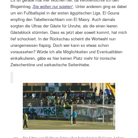
Blogeintrag
„Sie wollen nur spielen“
. Unter anderem ging es dabei
um ein Fußballspiel in der ersten ägyptischen Liga. El Gouna
empfing den Tabellennachbarn von El Masry. Auch damals
sorgten die Ultras der Gäste für Unruhe, als die einen leeren
Gästeblock stürmten. Dass es jetzt aber soweit kommt, hat mich
tief schockiert. In der Rückschau scheint die Wortwahl nun
unangemessen flapsig. Doch wer kann so etwas schon
voraussehen? Würde ich alle Möglichkeiten und Eventualitäten
einkalkulieren, gäbe es hier keinen Platz mehr für ironische
Zwischentöne und sarkastische Seitenhiebe.
Die Ultras von El Masry fielen schon beim Spiel in El Gouna Anfang