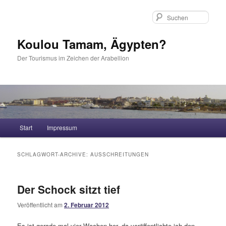
Such
Koulou Tamam, Ägypten?
Der Tourismus im Zeichen der Arabellion
Hauptmenü
Start
Impressum
Zum Inhalt wechseln
Zum sekundären Inhalt wechseln
SCHLAGWORT-ARCHIVE:
AUSSCHREITUNGEN
Der Schock sitzt tief
Veröffentlicht am
2. Februar 2012
Es ist gerade mal vier Wochen her, da veröffentlichte ich den