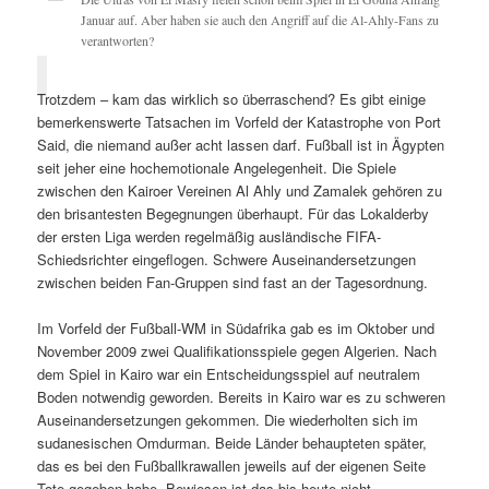
Januar auf. Aber haben sie auch den Angriff auf die Al-Ahly-Fans zu
verantworten?
Trotzdem – kam das wirklich so überraschend? Es gibt einige
bemerkenswerte Tatsachen im Vorfeld der Katastrophe von Port
Said, die niemand außer acht lassen darf. Fußball ist in Ägypten
seit jeher eine hochemotionale Angelegenheit. Die Spiele
zwischen den Kairoer Vereinen Al Ahly und Zamalek gehören zu
den brisantesten Begegnungen überhaupt. Für das Lokalderby
der ersten Liga werden regelmäßig ausländische FIFA-
Schiedsrichter eingeflogen. Schwere Auseinandersetzungen
zwischen beiden Fan-Gruppen sind fast an der Tagesordnung.
Im Vorfeld der Fußball-WM in Südafrika gab es im Oktober und
November 2009 zwei Qualifikationsspiele gegen Algerien. Nach
dem Spiel in Kairo war ein Entscheidungsspiel auf neutralem
Boden notwendig geworden. Bereits in Kairo war es zu schweren
Auseinandersetzungen gekommen. Die wiederholten sich im
sudanesischen Omdurman. Beide Länder behaupteten später,
das es bei den Fußballkrawallen jeweils auf der eigenen Seite
Tote gegeben habe. Bewiesen ist das bis heute nicht.