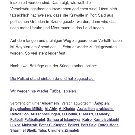
inszeniert worden sind. Das zeigt, wie weit die
Verschwörungstheorien inzwischen gediehen sind. Lässt sich
tatsächlich nachweisen, dass die Krawalle in Port Said aus
politischen Gründen in Szene gesetzt wurden, dann wird das
noch mehr Unruhe und Misstrauen in das Land tragen.
Auf dem langen und steinigen Weg zu geordneten Verhältnissen
ist Ägypten am Abend des 1. Februar wieder zurückgeworfen
worden. So viel steht leider fest.
Noch zwei Beiträge aus der Süddeutschen online:
Die Polizei stand einfach da und hat zugeschaut
Wir werden nie wieder Fußball spielen
Veröffentlicht unter
Allgemein
|
Verschlagwortet mit
Ägypten
,
ägyptisches Militär
,
Al Ahly
,
Al Khaida
,
Arabellion
,
arabische
Revolution
,
Ausschreitungen
,
El Gouna
,
El Masri
,
El Masry
,
Fußball
,
Fußballspiel
,
Gamaa al Islamiyya
,
Kairo
,
Kamelschlacht
,
Luxor
,
Mubarak
,
Peter S. Kaspar
,
Polizei
,
Port Said
,
Rotes Meer
,
Sharm el Sheik
,
Taba
,
Unruhen
,
Zamalek