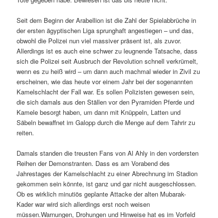
Seit dem Beginn der Arabellion ist die Zahl der Spielabbrüche in
der ersten ägyptischen Liga sprunghaft angestiegen – und das,
obwohl die Polizei nun viel massiver präsent ist, als zuvor.
Allerdings ist es auch eine schwer zu leugnende Tatsache, dass
sich die Polizei seit Ausbruch der Revolution schnell verkrümelt,
wenn es zu heiß wird – um dann auch machmal wieder in Zivil zu
erscheinen, wie das heute vor einem Jahr bei der sogenannten
Kamelschlacht der Fall war. Es sollen Polizisten gewesen sein,
die sich damals aus den Ställen vor den Pyramiden Pferde und
Kamele besorgt haben, um dann mit Knüppeln, Latten und
Säbeln bewaffnet im Galopp durch die Menge auf dem Tahrir zu
reiten.
Damals standen die treusten Fans von Al Ahly in den vordersten
Reihen der Demonstranten. Dass es am Vorabend des
Jahrestages der Kamelschlacht zu einer Abrechnung im Stadion
gekommen sein könnte, ist ganz und gar nicht ausgeschlossen.
Ob es wirklich minutiös geplante Attacke der alten Mubarak-
Kader war wird sich allerdings erst noch weisen
müssen.Warnungen, Drohungen und Hinweise hat es im Vorfeld