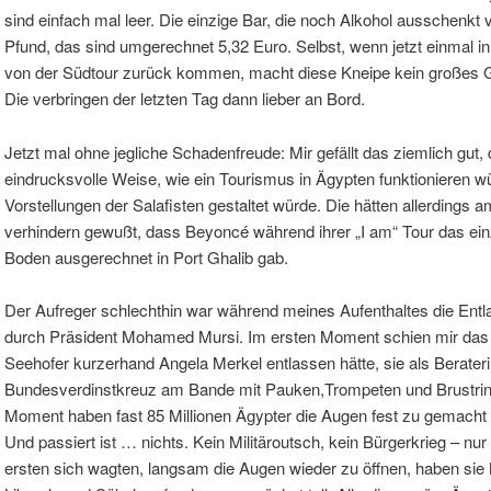
sind einfach mal leer. Die einzige Bar, die noch Alkohol ausschenkt 
Pfund, das sind umgerechnet 5,32 Euro. Selbst, wenn jetzt einmal i
von der Südtour zurück kommen, macht diese Kneipe kein großes G
Die verbringen der letzten Tag dann lieber an Bord.
Jetzt mal ohne jegliche Schadenfreude: Mir gefällt das ziemlich gut, 
eindrucksvolle Weise, wie ein Tourismus in Ägypten funktionieren 
Vorstellungen der Salafisten gestaltet würde. Die hätten allerdings
verhindern gewußt, dass Beyoncé während ihrer „I am“ Tour das ein
Boden ausgerechnet in Port Ghalib gab.
Der Aufreger schlechthin war während meines Aufenthaltes die Ent
durch Präsident Mohamed Mursi. Im ersten Moment schien mir das 
Seehofer kurzerhand Angela Merkel entlassen hätte, sie als Berateri
Bundesverdinstkreuz am Bande mit Pauken,Trompeten und Brustrin
Moment haben fast 85 Millionen Ägypter die Augen fest zu gemacht 
Und passiert ist … nichts. Kein Militäroutsch, kein Bürgerkrieg – nu
ersten sich wagten, langsam die Augen wieder zu öffnen, haben sie Mu