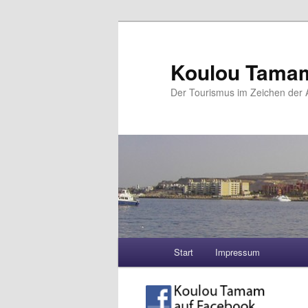
Koulou Tama
Der Tourismus im Zeichen der A
Hauptmenü
Start
Impressum
Zum Inhalt wechseln
Zum sekundären Inhalt wec