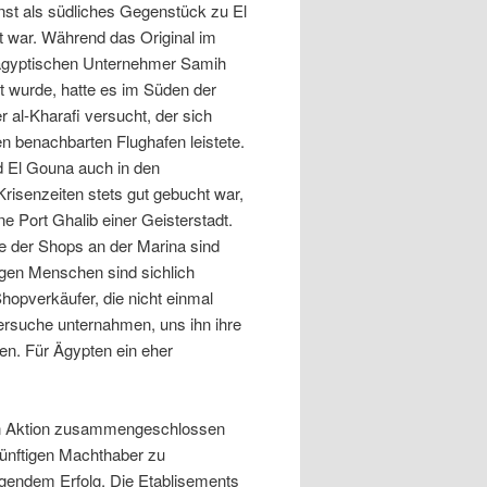
inst als südliches Gegenstück zu El
 war. Während das Original im
gyptischen Unternehmer Samih
t wurde, hatte es im Süden der
 al-Kharafi versucht, der sich
en benachbarten Flughafen leistete.
 El Gouna auch in den
risenzeiten stets gut gebucht war,
ine Port Ghalib einer Geisterstadt.
te der Shops an der Marina sind
zigen Menschen sind sichlich
Shopverkäufer, die nicht einmal
ersuche unternahmen, uns ihn ihre
en. Für Ägypten ein eher
gen Aktion zusammengeschlossen
künftigen Machthaber zu
agendem Erfolg. Die Etablisements