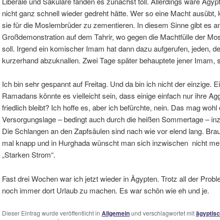
Liberale und Säkulare fanden es zunächst toll. Allerdings wäre Ägyp
nicht ganz schnell wieder gedreht hätte. Wer so eine Macht ausübt,
sie für die Moslembrüder zu zementieren. In diesem Sinne gibt es a
Großdemonstration auf dem Tahrir, wo gegen die Machtfülle der Mo
soll. Irgend ein komischer Imam hat dann dazu aufgerufen, jeden, de
kurzerhand abzuknallen. Zwei Tage später behauptete jener Imam,
Ich bin sehr gespannt auf Freitag. Und da bin ich nicht der einzig
Ramadans könnte es vielleicht sein, dass einige einfach nur ihre A
friedlich bleibt? Ich hoffe es, aber ich befürchte, nein. Das mag wohl
Versorgungslage – bedingt auch durch die heißen Sommertage – inz
Die Schlangen an den Zapfsäulen sind nach wie vor elend lang. Br
mal knapp und in Hurghada wünscht man sich inzwischen nicht me
„Starken Strom“.
Fast drei Wochen war ich jetzt wieder in Ägypten. Trotz all der Probl
noch immer dort Urlaub zu machen. Es war schön wie eh und je.
Dieser Eintrag wurde veröffentlicht in
Allgemein
und verschlagwortet mit
ägyptisc