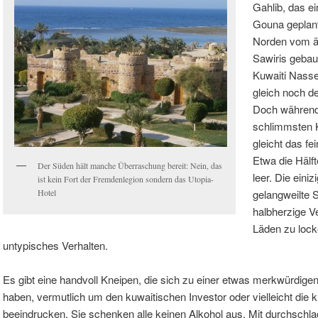
Gahlib, das e
Gouna geplant
Norden vom ä
Sawiris gebau
Kuwaiti Nasser
gleich noch d
Doch während
schlimmsten K
gleicht das fe
Etwa die Hälf
Der Süden hält manche Überraschung bereit: Nein, das
leer. Die eini
ist kein Fort der Fremdenlegion sondern das Utopia-
Hotel
gelangweilte 
halbherzige V
Läden zu lock
untypisches Verhalten.
Es gibt eine handvoll Kneipen, die sich zu einer etwas merkwürdi
haben, vermutlich um den kuwaitischen Investor oder vielleicht die 
beeindrucken. Sie schenken alle keinen Alkohol aus. Mit durchschl