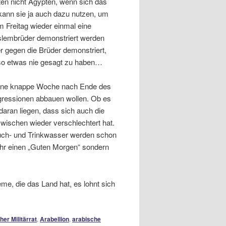
ten nicht Ägypten, wenn sich das
 kann sie ja auch dazu nutzen, um
m Freitag wieder einmal eine
slembrüder demonstriert werden
r gegen die Brüder demonstriert,
 so etwas nie gesagt zu haben…
e. Eine knappe Woche nach Ende des
ggressionen abbauen wollen. Ob es
 daran liegen, dass sich auch die
wischen wieder verschlechtert hat.
auch- und Trinkwasser werden schon
hr einen „Guten Morgen“ sondern
eme, die das Land hat, es lohnt sich
her Militärrat
,
Arabellion
,
arabische