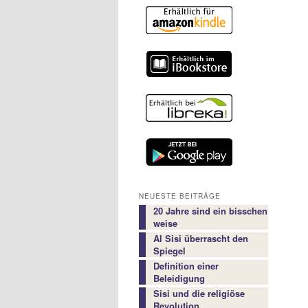
NEUESTE BEITRÄGE
20 Jahre sind ein bisschen
weise
Al Sisi überrascht den
Spiegel
Definition einer
Beleidigung
Sisi und die religiöse
Revolution