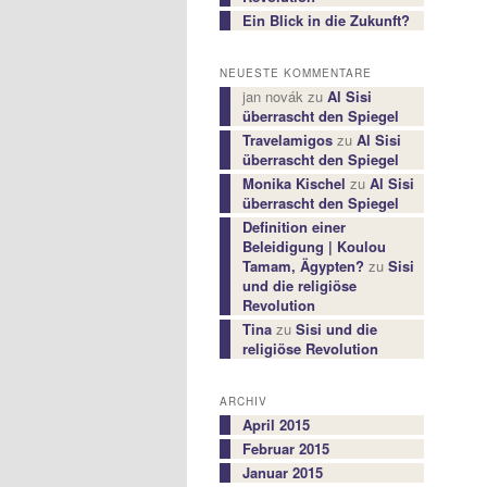
Ein Blick in die Zukunft?
NEUESTE KOMMENTARE
jan novák
zu
Al Sisi
überrascht den Spiegel
Travelamigos
zu
Al Sisi
überrascht den Spiegel
Monika Kischel
zu
Al Sisi
überrascht den Spiegel
Definition einer
Beleidigung | Koulou
Tamam, Ägypten?
zu
Sisi
und die religiöse
Revolution
Tina
zu
Sisi und die
religiöse Revolution
ARCHIV
April 2015
Februar 2015
Januar 2015