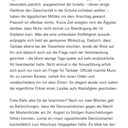
besonders peinlich: ausgerechnet die Israelis – denen einige
Hardliner den Zwischenfall in die Schuhe schieben wollten –
haben die ägyptischen Militärs vor dem Anschlag gewarnt.
Passiert ist offenbar nichts. Kurze Zeit erregten sich die Ägypter
darüber, dass Mursi nicht einmal zur Beerdingung der 16
Soldaten kam. Was wie eine unfassbare Stoffeligkeit aussah,
entpuppte sich bald als gerissener Winkelzug. Dadurch, dass
Tantawi alleine bei der Trauerfeier erschien, wurde der Blick auf
ihn und dadurch auch auf die Frage nach der Verantwortung
gerichtet – die Mursi wenige Tage später auf sehr eindrückliche
Art beantwortet hatte. Nicht einmal in der Armeefühung erhob
sich auch nur noch ein Finger für Tantawi. Offiziell machte Mursi
ihn zu seinem Berater, verlieh ihm einen Orden und
verabschiedete ihn mit allen Ehren. So elegant wurde noch selten
der eigentliche Führer eines Landes aufs Abstellgleis geschoben.
Freie Bahn also für die Islamisten? Noch vor zwei Wochen gab
es Befürchtungen, dass die Demonstrationen gegen die Macht
der Moslembrüder am 24. August zu blutigen Ausschreitungen
führen könnten, zumal ein Imam oppositionelle Demonstranten
buchstäblich zum Abschuss freigegeben hatte. Es blieb bei den