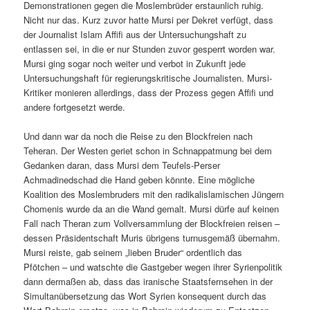
Demonstrationen gegen die Moslembrüder erstaunlich ruhig.
Nicht nur das. Kurz zuvor hatte Mursi per Dekret verfügt, dass
der Journalist Islam Affifi aus der Untersuchungshaft zu
entlassen sei, in die er nur Stunden zuvor gesperrt worden war.
Mursi ging sogar noch weiter und verbot in Zukunft jede
Untersuchungshaft für regierungskritische Journalisten. Mursi-
Kritiker monieren allerdings, dass der Prozess gegen Affifi und
andere fortgesetzt werde.
Und dann war da noch die Reise zu den Blockfreien nach
Teheran. Der Westen geriet schon in Schnappatmung bei dem
Gedanken daran, dass Mursi dem Teufels-Perser
Achmadinedschad die Hand geben könnte. Eine mögliche
Koalition des Moslembruders mit den radikalislamischen Jüngern
Chomenis wurde da an die Wand gemalt. Mursi dürfe auf keinen
Fall nach Theran zum Vollversammlung der Blockfreien reisen –
dessen Präsidentschaft Muris übrigens turnusgemäß übernahm.
Mursi reiste, gab seinem „lieben Bruder“ ordentlich das
Pfötchen – und watschte die Gastgeber wegen ihrer Syrienpolitik
dann dermaßen ab, dass das iranische Staatsfernsehen in der
Simultanübersetzung das Wort Syrien konsequent durch das