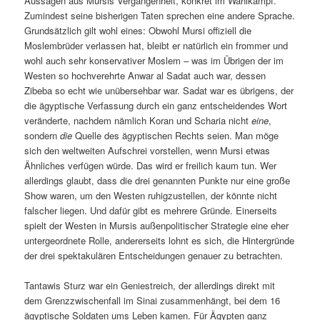
Aussagen aus Mursis Vergangenheit, konkret im Wahlkampf.
Zumindest seine bisherigen Taten sprechen eine andere Sprache.
Grundsätzlich gilt wohl eines: Obwohl Mursi offiziell die
Moslembrüder verlassen hat, bleibt er natürlich ein frommer und
wohl auch sehr konservativer Moslem – was im Übrigen der im
Westen so hochverehrte Anwar al Sadat auch war, dessen
Zibeba so echt wie unübersehbar war. Sadat war es übrigens, der
die ägyptische Verfassung durch ein ganz entscheidendes Wort
veränderte, nachdem nämlich Koran und Scharia nicht
eine
,
sondern
die
Quelle des ägyptischen Rechts seien. Man möge
sich den weltweiten Aufschrei vorstellen, wenn Mursi etwas
Ähnliches verfügen würde. Das wird er freilich kaum tun. Wer
allerdings glaubt, dass die drei genannten Punkte nur eine große
Show waren, um den Westen ruhigzustellen, der könnte nicht
falscher liegen. Und dafür gibt es mehrere Gründe. Einerseits
spielt der Westen in Mursis außenpolitischer Strategie eine eher
untergeordnete Rolle, andererseits lohnt es sich, die Hintergründe
der drei spektakulären Entscheidungen genauer zu betrachten.
Tantawis Sturz war ein Geniestreich, der allerdings direkt mit
dem Grenzzwischenfall im Sinai zusammenhängt, bei dem 16
ägyptische Soldaten ums Leben kamen. Für Ägypten ganz