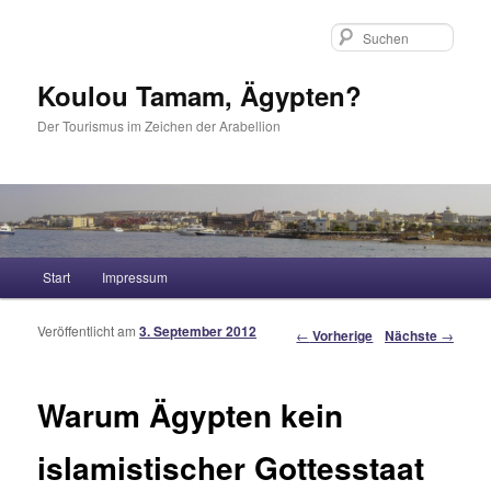
Such
Koulou Tamam, Ägypten?
Der Tourismus im Zeichen der Arabellion
Hauptmenü
Start
Impressum
Zum Inhalt wechseln
Zum sekundären Inhalt wechseln
Veröffentlicht am
3. September 2012
Artikelnavigation
←
Vorherige
Nächste
→
Warum Ägypten kein
islamistischer Gottesstaat