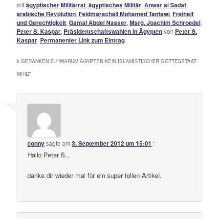
mit
ägyptischer Militärrat
,
ägyptisches Militär
,
Anwar al Sadat
,
arabische Revolution
,
Feldmarschall Mohamed Tantawi
,
Freiheit
und Gerechtigkeit
,
Gamal Abdel Nasser
,
Msrg. Joachim Schroedel
,
Peter S. Kaspar
,
Präsidentschaftswahlen in Ägypten
von
Peter S.
Kaspar
.
Permanenter Link zum Eintrag
.
6 GEDANKEN ZU “
WARUM ÄGYPTEN KEIN ISLAMISTISCHER GOTTESSTAAT
WIRD
”
conny
sagte am
3. September 2012 um 15:01
:
Hallo Peter S.,
danke dir wieder mal für ein super tollen Artikel.