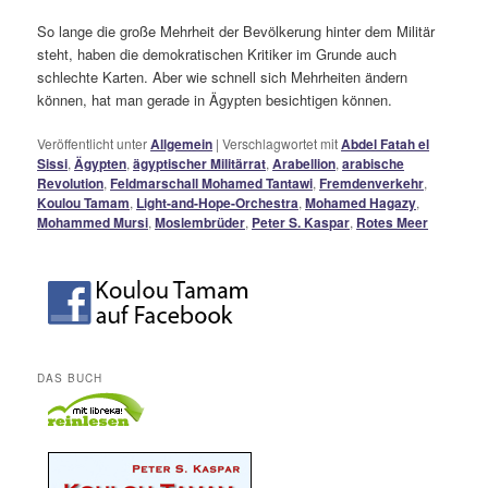
So lange die große Mehrheit der Bevölkerung hinter dem Militär
steht, haben die demokratischen Kritiker im Grunde auch
schlechte Karten. Aber wie schnell sich Mehrheiten ändern
können, hat man gerade in Ägypten besichtigen können.
Veröffentlicht unter
Allgemein
|
Verschlagwortet mit
Abdel Fatah el
Sissi
,
Ägypten
,
ägyptischer Militärrat
,
Arabellion
,
arabische
Revolution
,
Feldmarschall Mohamed Tantawi
,
Fremdenverkehr
,
Koulou Tamam
,
Light-and-Hope-Orchestra
,
Mohamed Hagazy
,
Mohammed Mursi
,
Moslembrüder
,
Peter S. Kaspar
,
Rotes Meer
DAS BUCH