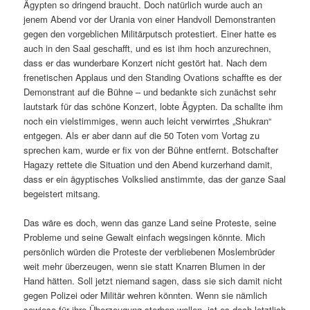
Ägypten so dringend braucht. Doch natürlich wurde auch an
jenem Abend vor der Urania von einer Handvoll Demonstranten
gegen den vorgeblichen Militärputsch protestiert. Einer hatte es
auch in den Saal geschafft, und es ist ihm hoch anzurechnen,
dass er das wunderbare Konzert nicht gestört hat. Nach dem
frenetischen Applaus und den Standing Ovations schaffte es der
Demonstrant auf die Bühne – und bedankte sich zunächst sehr
lautstark für das schöne Konzert, lobte Ägypten. Da schallte ihm
noch ein vielstimmiges, wenn auch leicht verwirrtes „Shukran“
entgegen. Als er aber dann auf die 50 Toten vom Vortag zu
sprechen kam, wurde er fix von der Bühne entfernt. Botschafter
Hagazy rettete die Situation und den Abend kurzerhand damit,
dass er ein ägyptisches Volkslied anstimmte, das der ganze Saal
begeistert mitsang.
Das wäre es doch, wenn das ganze Land seine Proteste, seine
Probleme und seine Gewalt einfach wegsingen könnte. Mich
persönlich würden die Proteste der verbliebenen Moslembrüder
weit mehr überzeugen, wenn sie statt Knarren Blumen in der
Hand hätten. Soll jetzt niemand sagen, dass sie sich damit nicht
gegen Polizei oder Militär wehren könnten. Wenn sie nämlich
sowieso für ihre Überzeugung sterben wollen, ist es doch letztlich