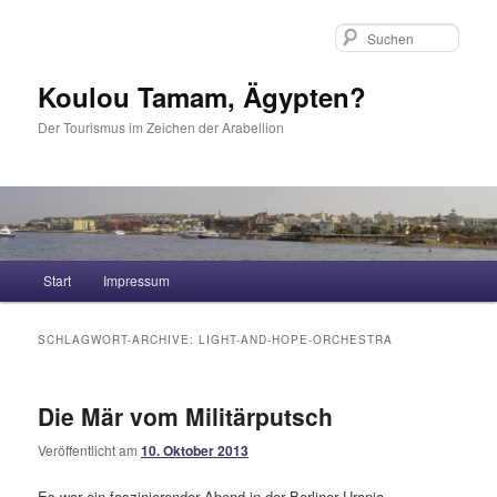
Such
Koulou Tamam, Ägypten?
Der Tourismus im Zeichen der Arabellion
Hauptmenü
Start
Impressum
Zum Inhalt wechseln
Zum sekundären Inhalt wechseln
SCHLAGWORT-ARCHIVE:
LIGHT-AND-HOPE-ORCHESTRA
Die Mär vom Militärputsch
Veröffentlicht am
10. Oktober 2013
Es war ein faszinierender Abend in der Berliner Urania.