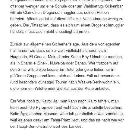
offenbar weniger um eine Schule oder um Wahlbetrug. Scheinbar
will ein Clan einen Drogenschmuggler aus seinen Reihen
befreien. Allerdings ist auf diese offizielle Verlautbarung wenig zu
geben. Die „Tatsache“, dass es sich um einen Drogenschmuggler
handelt, muss auch nicht unbedingt stimmen.
Zurück zur allgemeinen Sicherheitslage. Aus dem vorliegenden
Fall lernen wir, dass es zur Zeit vielleicht sicherer ist, in
Hurghada, El Gouna, Makadi oder Soma Bay Urlaub zu machen,
als in Sharm el Sheik, Nuweiba oder Dahab. Wer trotzdem auf
den Sinai will, bleibe besser im Hotel oder gehe lieber nur in
größeren Gruppe und lasse sich auf keinen Fall auf besondere
(und besonders günstige) Touren nach Was-weiß-ich-wohin ein,
die einem ein Wildfremder wie Kai aus der Kiste anbietet.
Ein Wort noch zu Kairo: Ja, man kann nach Kairo fahren, man
kann auch die Pyramiden und wohl auch die Zitadelle besuchen.
Beim Ägyptischen Museum wäre ich persönlich etwas vorsichtig,
weil es eben direkt am Tahrir-Platz liegt, und das ist nach wie vor
der Haupt-Demonstrationsort des Landes.