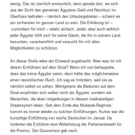
wenig. Das ist ziemlich erstaunlich, denn gerade dort, wo sich
aus der Sicht des gemeinen Ägypters Geld und Reichtum im
Überfluss befinden – nämlich den Urlaubsgebieten – scheint es
am sichersten im ganzen Land zu sein. Die Erklärung ist –
zumindest für mich – relativ einfach. Jeder, aber auch wirklich
jeder Ägypter fühlt sich für seine Gäste, die ihn in seinem Land
besuchen, verantwortlich und versucht ihn mit allen
Möglichkeiten zu schützen.
An dieser Stelle wäre der Einwand angebracht: Aber was ist mit
diesen Entführern auf dem Sinai? Wenn ich nun behauptete,
dass das keine Ägypter seien, dann hätte das möglicherweise
einen rassistischen Ruch. Ich sag es trotzdem, weil sie es
nämlich selbst so sehen. Wenigstens die Beduinen auf dem
Sinai empfinden sich selbst nicht als Ägypter, sondern als
Menschen, die eben notgedrungen in diesem merkwürdigen
Staatssytem leben. Seit dem Ende des Mubarak-Regimes
kommt es immer wieder zu solchen Entführungen. Kurios war die
kurzeitige Entführung von sechs Deutschen im Januar. Da
forderten die Entführer eine Widerholung der Parlamentswahl für
die Provinz. Der Gouverneur gab nach.