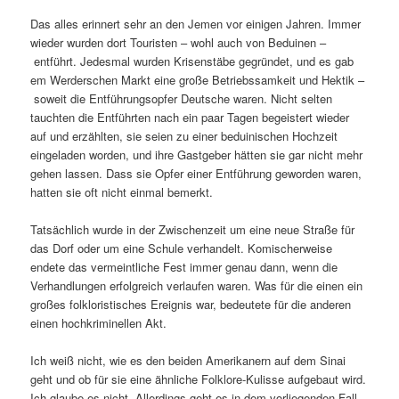
Das alles erinnert sehr an den Jemen vor einigen Jahren. Immer
wieder wurden dort Touristen – wohl auch von Beduinen –
entführt. Jedesmal wurden Krisenstäbe gegründet, und es gab
em Werderschen Markt eine große Betriebssamkeit und Hektik –
soweit die Entführungsopfer Deutsche waren. Nicht selten
tauchten die Entführten nach ein paar Tagen begeistert wieder
auf und erzählten, sie seien zu einer beduinischen Hochzeit
eingeladen worden, und ihre Gastgeber hätten sie gar nicht mehr
gehen lassen. Dass sie Opfer einer Entführung geworden waren,
hatten sie oft nicht einmal bemerkt.
Tatsächlich wurde in der Zwischenzeit um eine neue Straße für
das Dorf oder um eine Schule verhandelt. Komischerweise
endete das vermeintliche Fest immer genau dann, wenn die
Verhandlungen erfolgreich verlaufen waren. Was für die einen ein
großes folkloristisches Ereignis war, bedeutete für die anderen
einen hochkriminellen Akt.
Ich weiß nicht, wie es den beiden Amerikanern auf dem Sinai
geht und ob für sie eine ähnliche Folklore-Kulisse aufgebaut wird.
Ich glaube es nicht. Allerdings geht es in dem vorliegenden Fall