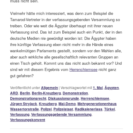
muss nicht sein.
Vielmehr hätte mich interessiert, was denn zum Beispiel die
Tamarod-Vertreter in der verfassungsgebenden Versammlung so
treiben. Oder wie weit die Ägypter überhaupt mit ihrer neuen
Verfassung sind. Das ist zum Beispiel auch ein Punkt, der in den
deutsche Medien nie gewürdigt worden ist: Die Ägypter haben
ihre künftige Verfassung eben nicht mehr in die Hände eines
wankelmütigen Parlaments gestellt, sondern vor den Wahlen alle,
aber auch wirkliche alle gesellschaftlich relevanten Gruppen an
einen Tisch geholt. Kommt uns das nicht auch bekannt vor? Und
sind wir mit diesem Ergebnis vom
Herrenchiemsee
nicht ganz
gut gefahren?
Veröffentlicht unter
Allgemein
|
Verschlagwortet mit
1. Mai
,
Ägypten
,
ARD
,
Berlin
,
Berlin-Kreuzberg
,
Demonstration
,
Demonstrationsrecht
,
Diskussionsrunde
,
Herrenchiemsee
,
Jürgen Stryjack
,
Kreuzberg
,
Mai-Demo
,
Mehrgenerationenhaus
Wassertorstraße
,
Polizei
,
Polizeistaat
,
Radikalenerlass
,
Türkei
,
Verfassung
,
Verfassungsgebende Versammlung
,
Verfassungskonvent