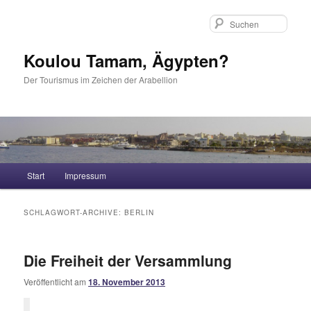
Such
Koulou Tamam, Ägypten?
Der Tourismus im Zeichen der Arabellion
Hauptmenü
Start
Impressum
Zum Inhalt wechseln
Zum sekundären Inhalt wechseln
SCHLAGWORT-ARCHIVE:
BERLIN
Die Freiheit der Versammlung
Veröffentlicht am
18. November 2013