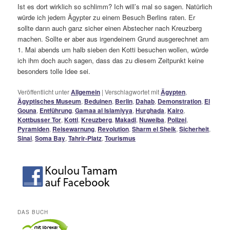
Ist es dort wirklich so schlimm? Ich will’s mal so sagen. Natürlich
würde ich jedem Ägypter zu einem Besuch Berlins raten. Er
sollte dann auch ganz sicher einen Abstecher nach Kreuzberg
machen. Sollte er aber aus irgendeinem Grund ausgerechnet am
1. Mai abends um halb sieben den Kotti besuchen wollen, würde
ich ihm doch auch sagen, dass das zu diesem Zeitpunkt keine
besonders tolle Idee sei.
Veröffentlicht unter
Allgemein
|
Verschlagwortet mit
Ägypten
,
Ägyptisches Museum
,
Beduinen
,
Berlin
,
Dahab
,
Demonstration
,
El
Gouna
,
Entführung
,
Gamaa al Islamiyya
,
Hurghada
,
Kairo
,
Kottbusser Tor
,
Kotti
,
Kreuzberg
,
Makadi
,
Nuweiba
,
Polizei
,
Pyramiden
,
Reisewarnung
,
Revolution
,
Sharm el Sheik
,
Sicherheit
,
Sinai
,
Soma Bay
,
Tahrir-Platz
,
Tourismus
DAS BUCH