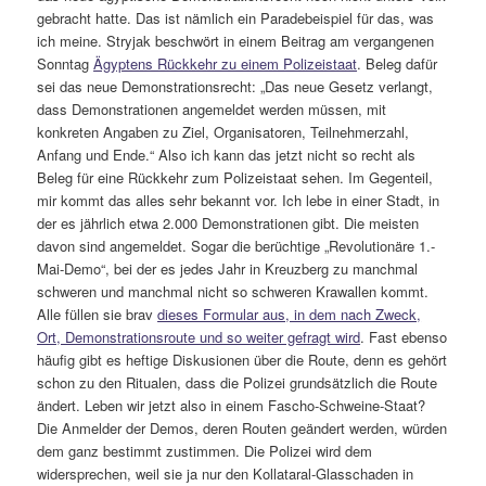
gebracht hatte. Das ist nämlich ein Paradebeispiel für das, was
ich meine. Stryjak beschwört in einem Beitrag am vergangenen
Sonntag
Ägyptens Rückkehr zu einem Polizeistaat
. Beleg dafür
sei das neue Demonstrationsrecht: „Das neue Gesetz verlangt,
dass Demonstrationen angemeldet werden müssen, mit
konkreten Angaben zu Ziel, Organisatoren, Teilnehmerzahl,
Anfang und Ende.“ Also ich kann das jetzt nicht so recht als
Beleg für eine Rückkehr zum Polizeistaat sehen. Im Gegenteil,
mir kommt das alles sehr bekannt vor. Ich lebe in einer Stadt, in
der es jährlich etwa 2.000 Demonstrationen gibt. Die meisten
davon sind angemeldet. Sogar die berüchtige „Revolutionäre 1.-
Mai-Demo“, bei der es jedes Jahr in Kreuzberg zu manchmal
schweren und manchmal nicht so schweren Krawallen kommt.
Alle füllen sie brav
dieses Formular aus, in dem nach Zweck,
Ort, Demonstrationsroute und so weiter gefragt wird
. Fast ebenso
häufig gibt es heftige Diskusionen über die Route, denn es gehört
schon zu den Ritualen, dass die Polizei grundsätzlich die Route
ändert. Leben wir jetzt also in einem Fascho-Schweine-Staat?
Die Anmelder der Demos, deren Routen geändert werden, würden
dem ganz bestimmt zustimmen. Die Polizei wird dem
widersprechen, weil sie ja nur den Kollataral-Glasschaden in