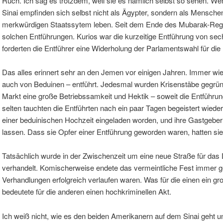
Ruch. Ich sag es trotzdem, weil sie es nämlich selbst so sehen. W
Sinai empfinden sich selbst nicht als Ägypter, sondern als Mensche
merkwürdigen Staatssytem leben. Seit dem Ende des Mubarak-Re
solchen Entführungen. Kurios war die kurzeitige Entführung von se
forderten die Entführer eine Widerholung der Parlamentswahl für di
Das alles erinnert sehr an den Jemen vor einigen Jahren. Immer wie
auch von Beduinen – entführt. Jedesmal wurden Krisenstäbe gegrü
Markt eine große Betriebssamkeit und Hektik – soweit die Entführu
selten tauchten die Entführten nach ein paar Tagen begeistert wieder
einer beduinischen Hochzeit eingeladen worden, und ihre Gastgeber 
lassen. Dass sie Opfer einer Entführung geworden waren, hatten sie 
Tatsächlich wurde in der Zwischenzeit um eine neue Straße für das
verhandelt. Komischerweise endete das vermeintliche Fest immer 
Verhandlungen erfolgreich verlaufen waren. Was für die einen ein gro
bedeutete für die anderen einen hochkriminellen Akt.
Ich weiß nicht, wie es den beiden Amerikanern auf dem Sinai geht und