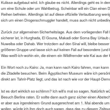
Kulisse aufgebaut wird. Ich glaube es nicht. Allerdings geht es in de
um eine Schule oder um Wahlbetrug. Scheinbar will ein Clan einen
Reihen befreien. Allerdings ist auf diese offizielle Verlautbarung we
sich um einen Drogenschmuggler handelt, muss auch nicht unbedin
Zurück zur allgemeinen Sicherheitslage. Aus dem vorliegenden Fall le
sicherer ist, in Hurghada, El Gouna, Makadi oder Soma Bay Urlaub 
Nuweiba oder Dahab. Wer trotzdem auf den Sinai will, bleibe besser 
größeren Gruppe und lasse sich auf keinen Fall auf besondere (und
Was-weiß-ich-wohin ein, die einem ein Wildfremder wie Kai aus der K
Ein Wort noch zu Kairo: Ja, man kann nach Kairo fahren, man kann
die Zitadelle besuchen. Beim Ägyptischen Museum wäre ich persönli
direkt am Tahrir-Platz liegt, und das ist nach wie vor der Haupt-Dem
Ist es dort wirklich so schlimm? Ich will’s mal so sagen. Natürlich
Besuch Berlins raten. Er sollte dann auch ganz sicher einen Abste
er aber aus irgendeinem Grund ausgerechnet am 1. Mai abends um 
wollen, würde ich ihm doch auch sagen, dass das zu diesem Zeitpunk