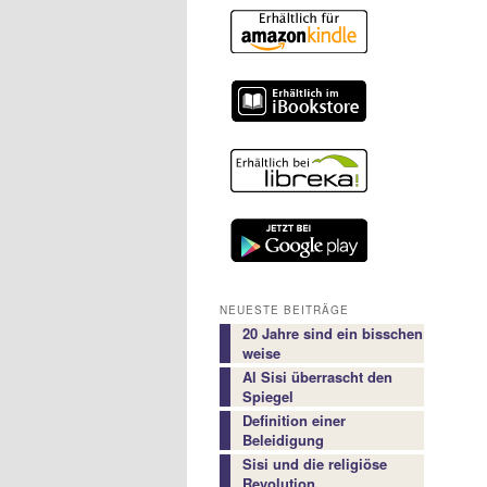
NEUESTE BEITRÄGE
20 Jahre sind ein bisschen
weise
Al Sisi überrascht den
Spiegel
Definition einer
Beleidigung
Sisi und die religiöse
Revolution