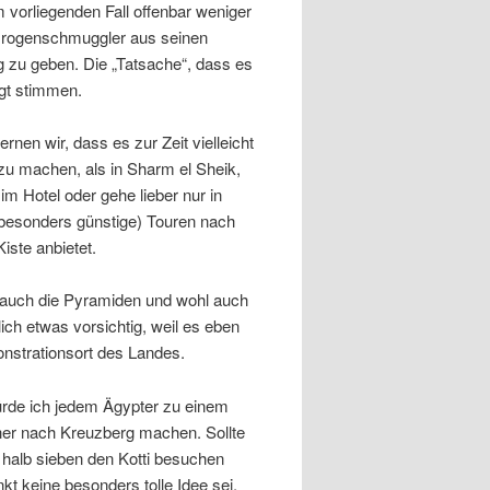
m vorliegenden Fall offenbar weniger
 Drogenschmuggler aus seinen
nig zu geben. Die „Tatsache“, dass es
gt stimmen.
rnen wir, dass es zur Zeit vielleicht
zu machen, als in Sharm el Sheik,
im Hotel oder gehe lieber nur in
 besonders günstige) Touren nach
iste anbietet.
 auch die Pyramiden und wohl auch
ch etwas vorsichtig, weil es eben
onstrationsort des Landes.
 würde ich jedem Ägypter zu einem
cher nach Kreuzberg machen. Sollte
halb sieben den Kotti besuchen
t keine besonders tolle Idee sei.