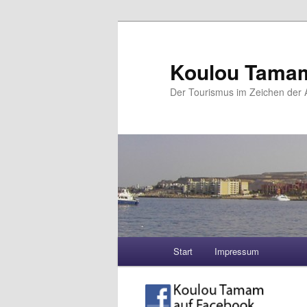
Koulou Tama
Der Tourismus im Zeichen der A
Hauptmenü
Start
Impressum
Zum Inhalt wechseln
Zum sekundären Inhalt wec