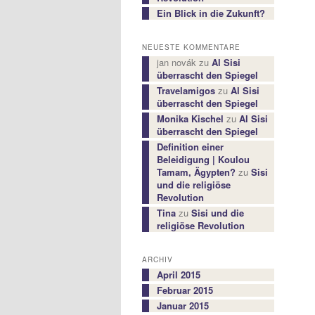
Ein Blick in die Zukunft?
NEUESTE KOMMENTARE
jan novák
zu
Al Sisi
überrascht den Spiegel
Travelamigos
zu
Al Sisi
überrascht den Spiegel
Monika Kischel
zu
Al Sisi
überrascht den Spiegel
Definition einer
Beleidigung | Koulou
Tamam, Ägypten?
zu
Sisi
und die religiöse
Revolution
Tina
zu
Sisi und die
religiöse Revolution
ARCHIV
April 2015
Februar 2015
Januar 2015