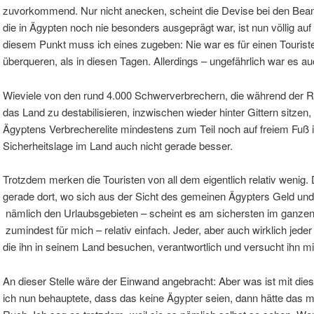
zuvorkommend. Nur nicht anecken, scheint die Devise bei den Beamt
die in Ägypten noch nie besonders ausgeprägt war, ist nun völlig 
diesem Punkt muss ich eines zugeben: Nie war es für einen Touristen
überqueren, als in diesen Tagen. Allerdings – ungefährlich war es au
Wieviele von den rund 4.000 Schwerverbrechern, die während der 
das Land zu destabilisieren, inzwischen wieder hinter Gittern sitzen,
Ägyptens Verbrecherelite mindestens zum Teil noch auf freiem Fuß i
Sicherheitslage im Land auch nicht gerade besser.
Trotzdem merken die Touristen von all dem eigentlich relativ wenig. 
gerade dort, wo sich aus der Sicht des gemeinen Ägypters Geld un
nämlich den Urlaubsgebieten – scheint es am sichersten im ganzen 
zumindest für mich – relativ einfach. Jeder, aber auch wirklich jeder 
die ihn in seinem Land besuchen, verantwortlich und versucht ihn mi
An dieser Stelle wäre der Einwand angebracht: Aber was ist mit di
ich nun behauptete, dass das keine Ägypter seien, dann hätte das m