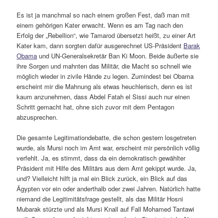
Es ist ja manchmal so nach einem großen Fest, daß man mit
einem gehörigen Kater erwacht. Wenn es am Tag nach den
Erfolg der „Rebellion“, wie Tamarod übersetzt heißt, zu einer Art
Kater kam, dann sorgten dafür ausgerechnet US-Präsident
Barak
Obama
und UN-Generalsekretär Ban Ki Moon. Beide äußerte sie
ihre Sorgen und mahnten das Militär, die Macht so schnell wie
möglich wieder in zivile Hände zu legen. Zumindest bei Obama
erscheint mir die Mahnung als etwas heuchlerisch, denn es ist
kaum anzunehmen, dass Abdel Fatah el Sissi auch nur einen
Schritt gemacht hat, ohne sich zuvor mit dem Pentagon
abzusprechen.
Die gesamte Legitimationdebatte, die schon gestern losgetreten
wurde, als Mursi noch im Amt war, erscheint mir persönlich völlig
verfehlt. Ja, es stimmt, dass da ein demokratisch gewählter
Präsident mit Hilfe des Militärs aus dem Amt gekippt wurde. Ja,
und? Vielleicht hilft ja mal ein Blick zurück, ein Blick auf das
Ägypten vor ein oder anderthalb oder zwei Jahren. Natürlich hatte
niemand die Legitimitätsfrage gestellt, als das Militär Hosni
Mubarak stürzte und als Mursi Knall auf Fall Mohamed Tantawi