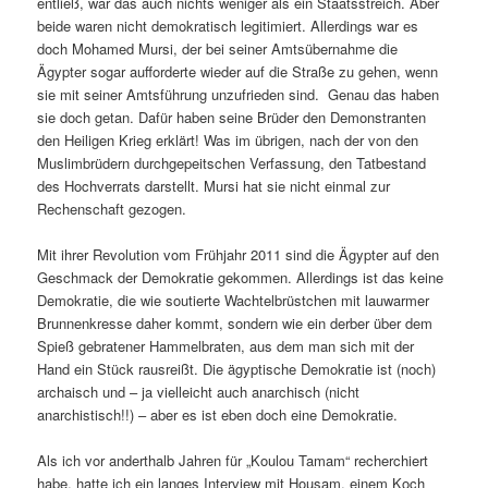
entließ, war das auch nichts weniger als ein Staatsstreich. Aber
beide waren nicht demokratisch legitimiert. Allerdings war es
doch Mohamed Mursi, der bei seiner Amtsübernahme die
Ägypter sogar aufforderte wieder auf die Straße zu gehen, wenn
sie mit seiner Amtsführung unzufrieden sind. Genau das haben
sie doch getan. Dafür haben seine Brüder den Demonstranten
den Heiligen Krieg erklärt! Was im übrigen, nach der von den
Muslimbrüdern durchgepeitschen Verfassung, den Tatbestand
des Hochverrats darstellt. Mursi hat sie nicht einmal zur
Rechenschaft gezogen.
Mit ihrer Revolution vom Frühjahr 2011 sind die Ägypter auf den
Geschmack der Demokratie gekommen. Allerdings ist das keine
Demokratie, die wie soutierte Wachtelbrüstchen mit lauwarmer
Brunnenkresse daher kommt, sondern wie ein derber über dem
Spieß gebratener Hammelbraten, aus dem man sich mit der
Hand ein Stück rausreißt. Die ägyptische Demokratie ist (noch)
archaisch und – ja vielleicht auch anarchisch (nicht
anarchistisch!!) – aber es ist eben doch eine Demokratie.
Als ich vor anderthalb Jahren für „Koulou Tamam“ recherchiert
habe, hatte ich ein langes Interview mit Housam, einem Koch