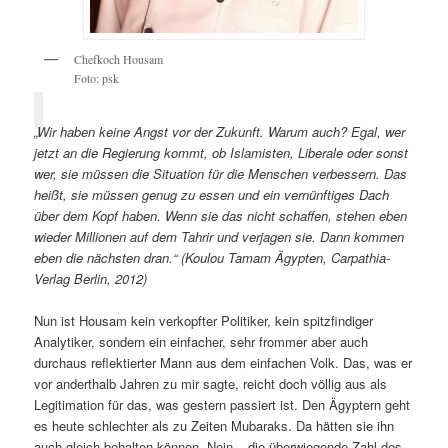
Chefkoch Housam
Foto: psk
„Wir haben keine Angst vor der Zukunft. Warum auch? Egal, wer
jetzt an die Regierung kommt, ob Islamisten, Liberale oder sonst
wer, sie müssen die Situation für die Menschen verbessern. Das
heißt, sie müssen genug zu essen und ein vernünftiges Dach
über dem Kopf haben. Wenn sie das nicht schaffen, stehen eben
wieder Millionen auf dem Tahrir und verjagen sie. Dann kommen
eben die nächsten dran.“ (Koulou Tamam Ägypten, Carpathia-
Verlag Berlin, 2012)
Nun ist Housam kein verkopfter Politiker, kein spitzfindiger
Analytiker, sondern ein einfacher, sehr frommer aber auch
durchaus reflektierter Mann aus dem einfachen Volk. Das, was er
vor anderthalb Jahren zu mir sagte, reicht doch völlig aus als
Legitimation für das, was gestern passiert ist. Den Ägyptern geht
es heute schlechter als zu Zeiten Mubaraks. Da hätten sie ihn
auch gleich behalten können. Nein – die überwiegende Zahl des