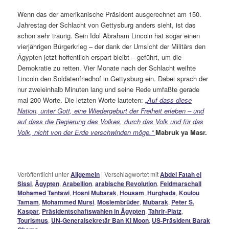
Wenn das der amerikanische Präsident ausgerechnet am 150.
Jahrestag der Schlacht von Gettysburg anders sieht, ist das
schon sehr traurig. Sein Idol Abraham Lincoln hat sogar einen
vierjährigen Bürgerkrieg – der dank der Umsicht der Militärs den
Ägypten jetzt hoffentlich erspart bleibt – geführt, um die
Demokratie zu retten. Vier Monate nach der Schlacht weihte
Lincoln den Soldatenfriedhof in Gettysburg ein. Dabei sprach der
nur zweieinhalb Minuten lang und seine Rede umfaßte gerade
mal 200 Worte. Die letzten Worte lauteten:
„Auf dass diese
Nation, unter Gott, eine Wiedergeburt der Freiheit erleben – und
auf dass die Regierung des Volkes, durch das Volk und für das
Volk, nicht von der Erde verschwinden möge.“
Mabruk ya Masr.
Veröffentlicht unter
Allgemein
|
Verschlagwortet mit
Abdel Fatah el
Sissi
,
Ägypten
,
Arabellion
,
arabische Revolution
,
Feldmarschall
Mohamed Tantawi
,
Hosni Mubarak
,
Housam
,
Hurghada
,
Koulou
Tamam
,
Mohammed Mursi
,
Moslembrüder
,
Mubarak
,
Peter S.
Kaspar
,
Präsidentschaftswahlen in Ägypten
,
Tahrir-Platz
,
Tourismus
,
UN-Generalsekretär Ban Ki Moon
,
US-Präsident Barak