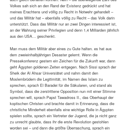
Volkes sah sich an den Rand der Existenz gedrückt und hat
meines Erachtens und völlig zu Recht in Notwehr gehandelt –
und das Militär hat – ebenfalls völlig zu Recht – das Volk darin
unterstützt. Dass das Militär nur an zwei Dingen interessiert ist,
an der Wahrung seiner Privilegien und denn 1,4 Milliarden jährlich
aus den USA… geschenkt.
Man muss dem Militär aber eines zu Gute halten. es hat aus
dem zweieinhalbjährigen Desaster gelernt. Wenn die
Pressekonferenz gestern ein Zeichen für die Zukunft war, dann
geht Ägypten goldenen Zeiten entgegen. Nach Sissi sprach der
Sheik der Al Ahsar Universiätet und nahm damit den
Moslembrüdern die Legitimität, im Namen des Islam zu
sprechen, sprach El Baradei für die Säkularen, und stand als
Symbol, dass die zerstrittene Opposition nun mit einer Stimme
sprechen will, sprach Papst Tawadross II., das Oberhaupt der
koptischen Christen und brachte damit in Erinnerung, dass die
christliche Minderheit ebenfalls eine wichtige Rolle in Ägypten
spielen sollte, sprach ein Vertreter der Jugend, die ja nicht ganz
zu unrecht glaubte, dass ihr die erste Revolution gestohlen
worden sei – und dann die größte Überraschung, sprach ein