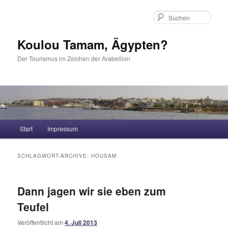
Such
Koulou Tamam, Ägypten?
Der Tourismus im Zeichen der Arabellion
Hauptmenü
Start
Impressum
Zum Inhalt wechseln
Zum sekundären Inhalt wechseln
SCHLAGWORT-ARCHIVE:
HOUSAM
Dann jagen wir sie eben zum
Teufel
Veröffentlicht am
4. Juli 2013