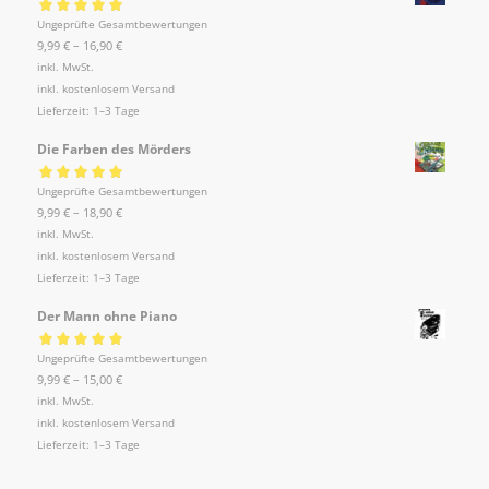
Bewertet mit
Ungeprüfte Gesamtbewertungen
5.00
von 5
9,99
€
–
16,90
€
inkl. MwSt.
inkl.
kostenlosem Versand
Lieferzeit:
1–3 Tage
Die Farben des Mörders
Bewertet mit
Ungeprüfte Gesamtbewertungen
5.00
von 5
9,99
€
–
18,90
€
inkl. MwSt.
inkl.
kostenlosem Versand
Lieferzeit:
1–3 Tage
Der Mann ohne Piano
Bewertet mit
Ungeprüfte Gesamtbewertungen
5.00
von 5
9,99
€
–
15,00
€
inkl. MwSt.
inkl.
kostenlosem Versand
Lieferzeit:
1–3 Tage