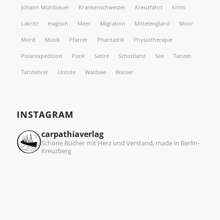
Johann Mühlbauer
Krankenschwester
Kreuzfahrt
Krimi
Lakritz
magisch
Meer
Migration
Mittelengland
Moor
Mord
Musik
Pfarrer
Phantastik
Physiotherapie
Polarexpedition
Punk
Satire
Schottland
See
Tanzen
Tanzlehrer
Untote
Waldsee
Wasser
INSTAGRAM
carpathiaverlag
Schöne Bücher mit Herz und Verstand, made in Berlin-
Kreuzberg