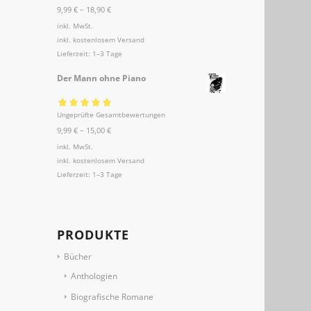
9,99
€
–
18,90
€
5.00
von 5
inkl. MwSt.
inkl.
kostenlosem Versand
Lieferzeit:
1–3 Tage
Der Mann ohne Piano
Ungeprüfte Gesamtbewertungen
Bewertet mit
9,99
€
–
15,00
€
5.00
von 5
inkl. MwSt.
inkl.
kostenlosem Versand
Lieferzeit:
1–3 Tage
PRODUKTE
Bücher
Anthologien
Biografische Romane