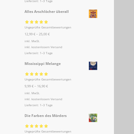
Lieferzeit:
1–3 Tage
Alles Arschlöcher überall
Ungeprüfte Gesamtbewertungen
Bewertet mit
12,99
€
–
25,00
€
5.00
von 5
inkl. MwSt.
inkl.
kostenlosem Versand
Lieferzeit:
1–3 Tage
Mississippi Melange
Ungeprüfte Gesamtbewertungen
Bewertet mit
9,99
€
–
16,90
€
5.00
von 5
inkl. MwSt.
inkl.
kostenlosem Versand
Lieferzeit:
1–3 Tage
Die Farben des Mörders
Ungeprüfte Gesamtbewertungen
Bewertet mit