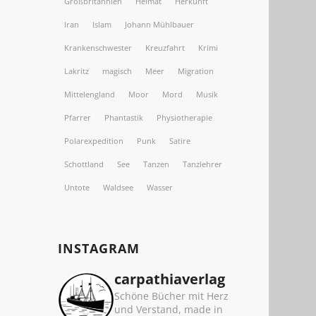
Großbritannien
Heimat
Herkunft
Iran
Islam
Johann Mühlbauer
Krankenschwester
Kreuzfahrt
Krimi
Lakritz
magisch
Meer
Migration
Mittelengland
Moor
Mord
Musik
Pfarrer
Phantastik
Physiotherapie
Polarexpedition
Punk
Satire
Schottland
See
Tanzen
Tanzlehrer
Untote
Waldsee
Wasser
INSTAGRAM
carpathiaverlag
Schöne Bücher mit Herz
und Verstand, made in