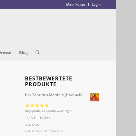
Mein Konto
Login
Presse
Blog
BESTBEWERTETE
PRODUKTE
Der Tanz des Mörders (Hörbuch)
Ungeprüfte Gesamtbewertungen
Bewertet mit
14,99
€
–
19,90
€
5.00
von 5
inkl. MwSt.
inkl.
kostenlosem Versand