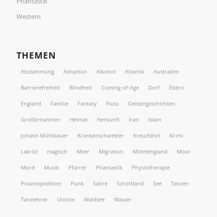
Phantastik
Western
THEMEN
Abstammung
Adoption
Alkohol
Atlantik
Australien
Barrierefreiheit
Blindheit
Coming-of-Age
Dorf
Eltern
England
Familie
Fantasy
Fluss
Geistergeschichten
Großbritannien
Heimat
Herkunft
Iran
Islam
Johann Mühlbauer
Krankenschwester
Kreuzfahrt
Krimi
Lakritz
magisch
Meer
Migration
Mittelengland
Moor
Mord
Musik
Pfarrer
Phantastik
Physiotherapie
Polarexpedition
Punk
Satire
Schottland
See
Tanzen
Tanzlehrer
Untote
Waldsee
Wasser