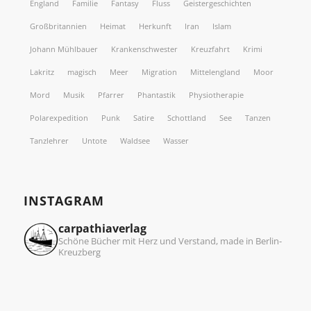
England
Familie
Fantasy
Fluss
Geistergeschichten
Großbritannien
Heimat
Herkunft
Iran
Islam
Johann Mühlbauer
Krankenschwester
Kreuzfahrt
Krimi
Lakritz
magisch
Meer
Migration
Mittelengland
Moor
Mord
Musik
Pfarrer
Phantastik
Physiotherapie
Polarexpedition
Punk
Satire
Schottland
See
Tanzen
Tanzlehrer
Untote
Waldsee
Wasser
INSTAGRAM
carpathiaverlag
Schöne Bücher mit Herz und Verstand, made in Berlin-
Kreuzberg