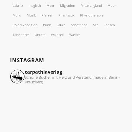
Lakritz
magisch
Meer
Migration
Mittelengland
Moor
Mord
Musik
Pfarrer
Phantastik
Physiotherapie
Polarexpedition
Punk
Satire
Schottland
See
Tanzen
Tanzlehrer
Untote
Waldsee
Wasser
INSTAGRAM
carpathiaverlag
Schöne Bücher mit Herz und Verstand, made in Berlin-
Kreuzberg