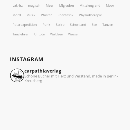
Lakritz
magisch
Meer
Migration
Mittelengland
Moor
Mord
Musik
Pfarrer
Phantastik
Physiotherapie
Polarexpedition
Punk
Satire
Schottland
See
Tanzen
Tanzlehrer
Untote
Waldsee
Wasser
INSTAGRAM
carpathiaverlag
Schöne Bücher mit Herz und Verstand, made in Berlin-
Kreuzberg