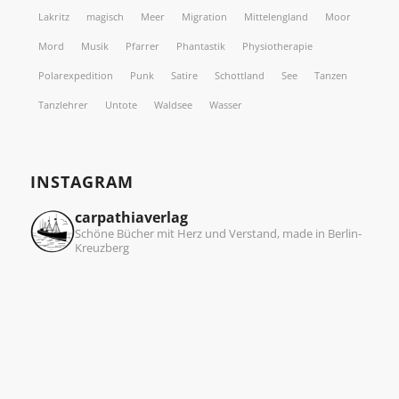
Lakritz
magisch
Meer
Migration
Mittelengland
Moor
Mord
Musik
Pfarrer
Phantastik
Physiotherapie
Polarexpedition
Punk
Satire
Schottland
See
Tanzen
Tanzlehrer
Untote
Waldsee
Wasser
INSTAGRAM
carpathiaverlag
Schöne Bücher mit Herz und Verstand, made in Berlin-
Kreuzberg