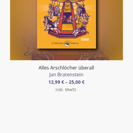
Alles Arschlöcher überall
5.00
Jan Bratenstein
12,99
€
–
25,00
€
inkl. MwSt.