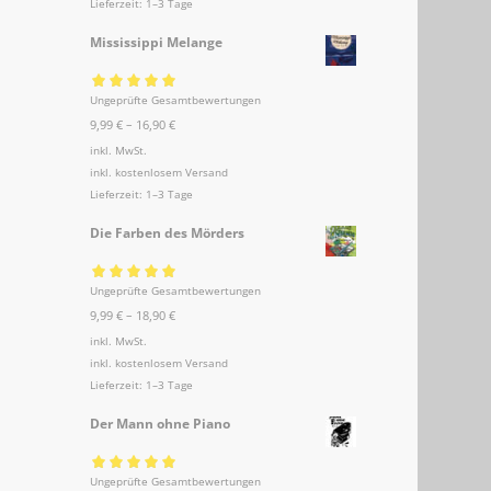
Lieferzeit:
1–3 Tage
Mississippi Melange
Ungeprüfte Gesamtbewertungen
Bewertet mit
9,99
€
–
16,90
€
5.00
von 5
inkl. MwSt.
inkl.
kostenlosem Versand
Lieferzeit:
1–3 Tage
Die Farben des Mörders
Ungeprüfte Gesamtbewertungen
Bewertet mit
9,99
€
–
18,90
€
5.00
von 5
inkl. MwSt.
inkl.
kostenlosem Versand
Lieferzeit:
1–3 Tage
Der Mann ohne Piano
Ungeprüfte Gesamtbewertungen
Bewertet mit