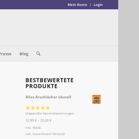
Mein Konto
Login
Presse
Blog
BESTBEWERTETE
PRODUKTE
Alles Arschlöcher überall
Ungeprüfte Gesamtbewertungen
Bewertet mit
12,99
€
–
25,00
€
5.00
von 5
inkl. MwSt.
inkl.
kostenlosem Versand