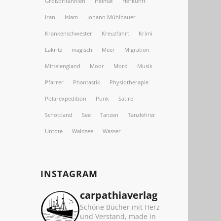
Großbritannien
Heimat
Herkunft
Iran
Islam
Johann Mühlbauer
Krankenschwester
Kreuzfahrt
Krimi
Lakritz
magisch
Meer
Migration
Mittelengland
Moor
Mord
Musik
Pfarrer
Phantastik
Physiotherapie
Polarexpedition
Punk
Satire
Schottland
See
Tanzen
Tanzlehrer
Untote
Waldsee
Wasser
INSTAGRAM
carpathiaverlag
Schöne Bücher mit Herz
und Verstand, made in