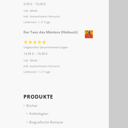
9,99
€
–
15,00
€
5.00
von 5
inkl. MwSt.
inkl.
kostenlosem Versand
Lieferzeit:
1–3 Tage
Der Tanz des Mörders (Hörbuch)
Ungeprüfte Gesamtbewertungen
Bewertet mit
14,99
€
–
19,90
€
5.00
von 5
inkl. MwSt.
inkl.
kostenlosem Versand
Lieferzeit:
1–3 Tage
PRODUKTE
Bücher
Anthologien
Biografische Romane