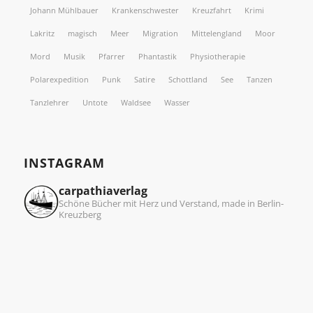
Johann Mühlbauer
Krankenschwester
Kreuzfahrt
Krimi
Lakritz
magisch
Meer
Migration
Mittelengland
Moor
Mord
Musik
Pfarrer
Phantastik
Physiotherapie
Polarexpedition
Punk
Satire
Schottland
See
Tanzen
Tanzlehrer
Untote
Waldsee
Wasser
INSTAGRAM
carpathiaverlag
Schöne Bücher mit Herz und Verstand, made in Berlin-
Kreuzberg