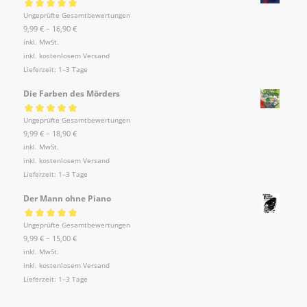
Bewertet mit
Ungeprüfte Gesamtbewertungen
5.00
von 5
9,99
€
–
16,90
€
inkl. MwSt.
inkl.
kostenlosem Versand
Lieferzeit:
1–3 Tage
Die Farben des Mörders
Bewertet mit
Ungeprüfte Gesamtbewertungen
5.00
von 5
9,99
€
–
18,90
€
inkl. MwSt.
inkl.
kostenlosem Versand
Lieferzeit:
1–3 Tage
Der Mann ohne Piano
Bewertet mit
Ungeprüfte Gesamtbewertungen
5.00
von 5
9,99
€
–
15,00
€
inkl. MwSt.
inkl.
kostenlosem Versand
Lieferzeit:
1–3 Tage